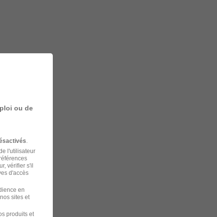
ploi ou de
ésactivés
.
 l'utilisateur
préférences
 vérifier s'il
ves d'accès
udience en
nos sites et
s produits et