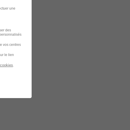
ectuer une
iser des
 personnalisés
de vos centres
ur le lien
 cookies
.