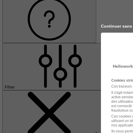
Continuer sans
Hellowork
Cookies str
Ces traceurs
Filtrer
Il s'agit not
active pendan
des utilisateu
est connecté 
frauduleux ou 
Ces cookies o
utilisant un 
nos applicatio
Ils nous perm