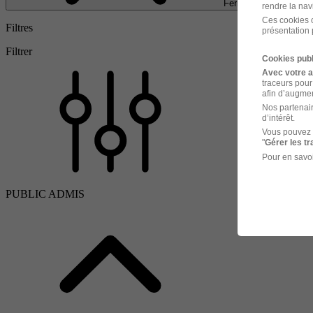
Fermer
rendre la nav
Ces cookies o
Filtres
présentation 
Filtrer
Cookies publ
Avec votre 
traceurs pour
afin d’augmen
Nos partenair
d’intérêt.
Vous pouvez 
"
Gérer les t
Pour en savoi
PUBLIC ADMIS