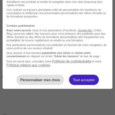
d'améliorer nos produits et rendre la navigation dans nos sites beaucoup plus
rapide et fluide.
Ces cookies ou traceurs permettent enfin de personnaliser les interfaces de
consultation et d'effectuer une présentation personnalisée des offres d'emploi ou
de formations proposées.
Cookies publicitaires
Avec votre accord
, nous et nos partenaires (Facebook,
Google Ads
, Critéo,
Intermédiaire
Bing,) pouvons utiliser des traceurs pour vous proposer des publicités pour des
offres d’emploi ou des offres de formations personnalisés afin d’augmenter vos
probabilités de trouver rapidement un emploi ou une formation.
Nos partenaires personnalisent ces publicités en fonction de votre navigation, de
votre profil et de vos centres d’intérêt.
Vous pouvez à tout moment
paramétrer vos choix
ou
retirer votre
consentement
en cliquant sur le lien "
Gérer les traceurs
" en bas de page.
Politique de confidentialité
Pour en savoir plus, consultez notre
et notre
Politique relative aux cookies
.
2 semaines à 4 mois
( 70h à 560h)
Personnaliser mes choix
Tout accepter