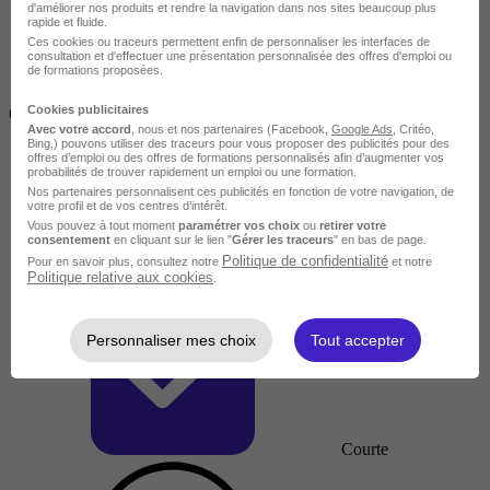
d'améliorer nos produits et rendre la navigation dans nos sites beaucoup plus
rapide et fluide.
Ces cookies ou traceurs permettent enfin de personnaliser les interfaces de
consultation et d'effectuer une présentation personnalisée des offres d'emploi ou
de formations proposées.
Inférieur à 2 jours
Cookies publicitaires
(14h)
Avec votre accord
, nous et nos partenaires (Facebook,
Google Ads
, Critéo,
Bing,) pouvons utiliser des traceurs pour vous proposer des publicités pour des
offres d’emploi ou des offres de formations personnalisés afin d’augmenter vos
probabilités de trouver rapidement un emploi ou une formation.
Nos partenaires personnalisent ces publicités en fonction de votre navigation, de
votre profil et de vos centres d’intérêt.
Vous pouvez à tout moment
paramétrer vos choix
ou
retirer votre
consentement
en cliquant sur le lien "
Gérer les traceurs
" en bas de page.
Politique de confidentialité
Pour en savoir plus, consultez notre
et notre
Politique relative aux cookies
.
Personnaliser mes choix
Tout accepter
Courte