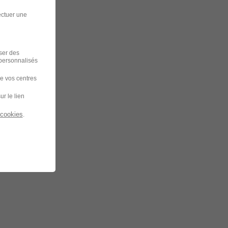
ectuer une
iser des
 personnalisés
de vos centres
ur le lien
 cookies
.