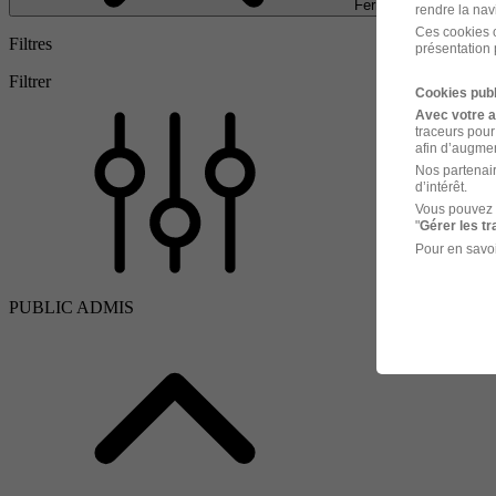
Fermer
rendre la nav
Ces cookies o
Filtres
présentation 
Filtrer
Cookies publ
Avec votre 
traceurs pour
afin d’augmen
Nos partenair
d’intérêt.
Vous pouvez 
"
Gérer les t
Pour en savoi
PUBLIC ADMIS