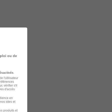
ploi ou de
ésactivés
.
 l'utilisateur
préférences
 vérifier s'il
ves d'accès
udience en
nos sites et
s produits et