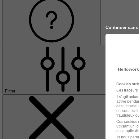
Continuer sans
Hellowork
Cookies str
Ces traceurs
Filtrer
Il s'agit not
active pendan
des utilisateu
est connecté 
frauduleux ou 
Ces cookies o
utilisant un 
nos applicatio
Ils nous perm