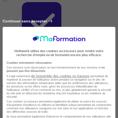
Continuer sans accepter
Très courte
Hellowork utilise des cookies ou traceurs pour rendre votre
recherche d’emploi ou de formation encore plus efficace.
Cookies strictement nécessaires
Ces traceurs sont nécessaires au bon fonctionnement de nos services et
ne
peuvent pas être désactivés
.
de l'ensemble des cookies ou traceurs
Il s'agit notamment
permettant de
maintenir la session de l'utilisateur active pendant sa navigation sur le site, de
Inférieur à 2 jours
stocker des informations temporaires telles que les préférences des utilisateurs,
(14h)
les annonces ou les offres vues, gérer les processus d'identification de
l'utilisateur, vérifier s'il est connecté ou non, et plus globalement garantir la sécurité
du site web en détectant les tentatives d'accès frauduleux ou les violations de
sécurité.
Ces cookies ou traceurs permettent également de piloter et suivre les sources
d'acquisition d'audience en utilisant un identifiant unique permettant de comprendre
comment nos utilisateurs naviguent sur nos sites et nos applications en fonction
des différentes sources de trafic.
Ils nous permettent également d’observer le comportement de nos utilisateurs afin