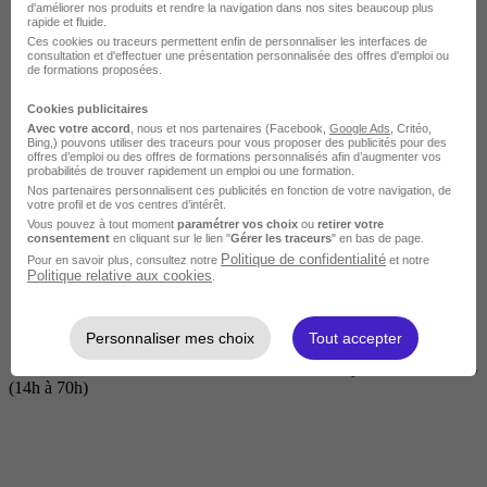
d'améliorer nos produits et rendre la navigation dans nos sites beaucoup plus
rapide et fluide.
Ces cookies ou traceurs permettent enfin de personnaliser les interfaces de
consultation et d'effectuer une présentation personnalisée des offres d'emploi ou
de formations proposées.
Cookies publicitaires
Avec votre accord
, nous et nos partenaires (Facebook,
Google Ads
, Critéo,
Bing,) pouvons utiliser des traceurs pour vous proposer des publicités pour des
offres d’emploi ou des offres de formations personnalisés afin d’augmenter vos
probabilités de trouver rapidement un emploi ou une formation.
Nos partenaires personnalisent ces publicités en fonction de votre navigation, de
Courte
votre profil et de vos centres d’intérêt.
Vous pouvez à tout moment
paramétrer vos choix
ou
retirer votre
consentement
en cliquant sur le lien "
Gérer les traceurs
" en bas de page.
Politique de confidentialité
Pour en savoir plus, consultez notre
et notre
Politique relative aux cookies
.
Personnaliser mes choix
Tout accepter
2 jours à 2 semaines
(14h à 70h)