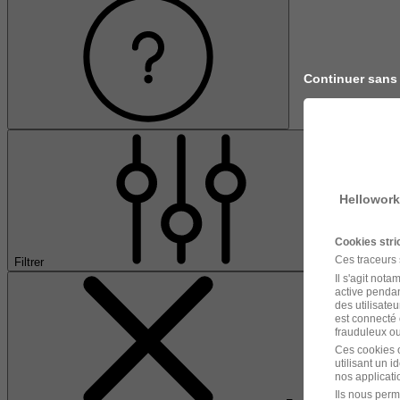
Continuer sans
Hellowork
Cookies str
Ces traceurs
Filtrer
Il s'agit not
active pendan
des utilisateu
est connecté 
frauduleux ou 
Ces cookies o
utilisant un 
nos applicatio
Ils nous perm