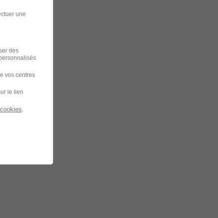
ectuer une
iser des
 personnalisés
de vos centres
ur le lien
 cookies
.