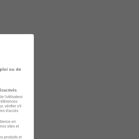
ploi ou de
ésactivés
.
 l'utilisateur
préférences
 vérifier s'il
ves d'accès
udience en
nos sites et
s produits et