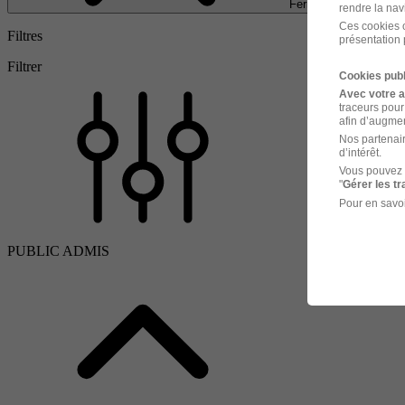
Fermer
rendre la nav
Ces cookies o
Filtres
présentation 
Filtrer
Cookies publ
Avec votre 
traceurs pour
afin d’augmen
Nos partenair
d’intérêt.
Vous pouvez 
"
Gérer les t
Pour en savoi
PUBLIC ADMIS