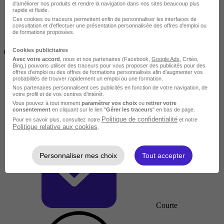
d'améliorer nos produits et rendre la navigation dans nos sites beaucoup plus
rapide et fluide.
Ces cookies ou traceurs permettent enfin de personnaliser les interfaces de
consultation et d'effectuer une présentation personnalisée des offres d'emploi ou
de formations proposées.
Inférieur à 2 jours
Cookies publicitaires
(14h)
Avec votre accord
, nous et nos partenaires (Facebook,
Google Ads
, Critéo,
Bing,) pouvons utiliser des traceurs pour vous proposer des publicités pour des
offres d’emploi ou des offres de formations personnalisés afin d’augmenter vos
probabilités de trouver rapidement un emploi ou une formation.
Nos partenaires personnalisent ces publicités en fonction de votre navigation, de
votre profil et de vos centres d’intérêt.
Vous pouvez à tout moment
paramétrer vos choix
ou
retirer votre
consentement
en cliquant sur le lien "
Gérer les traceurs
" en bas de page.
Politique de confidentialité
Pour en savoir plus, consultez notre
et notre
Politique relative aux cookies
.
Personnaliser mes choix
Tout accepter
Courte