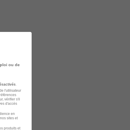
ploi ou de
ésactivés
.
 l'utilisateur
préférences
 vérifier s'il
ves d'accès
udience en
nos sites et
s produits et