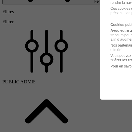
Fermer
rendre la nav
Ces cookies o
Filtres
présentation 
Filtrer
Cookies publ
Avec votre 
traceurs pour
afin d’augmen
Nos partenair
d’intérêt.
Vous pouvez 
"
Gérer les t
Pour en savoi
PUBLIC ADMIS