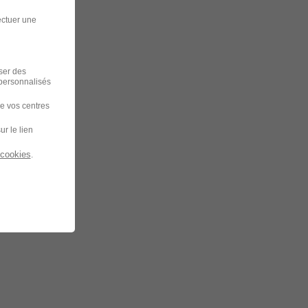
ectuer une
iser des
 personnalisés
de vos centres
ur le lien
 cookies
.