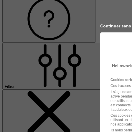
Continuer sans
Hellowork
Cookies str
Ces traceurs
Filtrer
Il s'agit not
active pendan
des utilisateu
est connecté 
frauduleux ou 
Ces cookies o
utilisant un 
nos applicatio
Ils nous perm