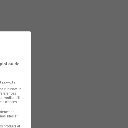
ploi ou de
ésactivés
.
 l'utilisateur
préférences
 vérifier s'il
ves d'accès
udience en
nos sites et
s produits et