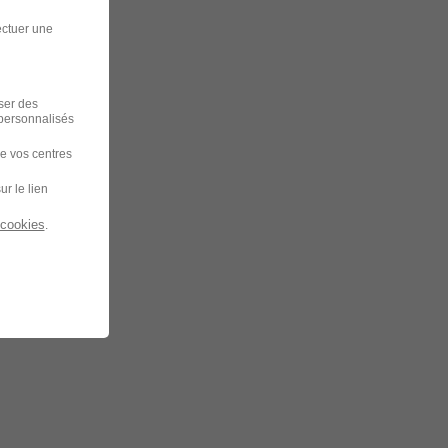
ectuer une
iser des
 personnalisés
de vos centres
ur le lien
 cookies
.