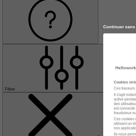
Continuer sans
Hellowork
Cookies str
Ces traceurs
Filtrer
Il s'agit not
active pendan
des utilisateu
est connecté 
frauduleux ou 
Ces cookies o
utilisant un 
nos applicatio
Ils nous perm