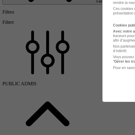
Fermer
rendre la nav
Ces cookies o
Filtres
présentation 
Filtrer
Cookies publ
Avec votre 
traceurs pour
afin d’augmen
Nos partenair
d’intérêt.
Vous pouvez 
"
Gérer les t
Pour en savoi
PUBLIC ADMIS