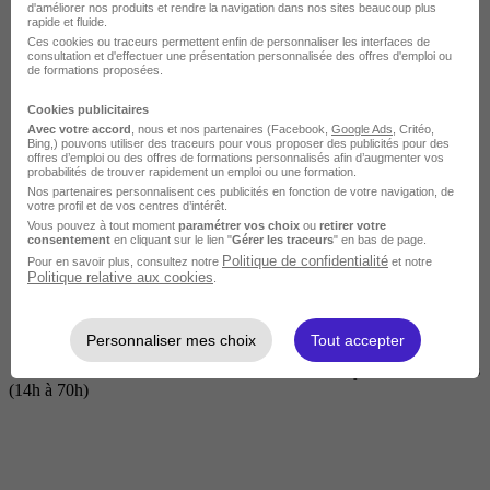
d'améliorer nos produits et rendre la navigation dans nos sites beaucoup plus
rapide et fluide.
Ces cookies ou traceurs permettent enfin de personnaliser les interfaces de
consultation et d'effectuer une présentation personnalisée des offres d'emploi ou
de formations proposées.
Cookies publicitaires
Avec votre accord
, nous et nos partenaires (Facebook,
Google Ads
, Critéo,
Bing,) pouvons utiliser des traceurs pour vous proposer des publicités pour des
offres d’emploi ou des offres de formations personnalisés afin d’augmenter vos
probabilités de trouver rapidement un emploi ou une formation.
Nos partenaires personnalisent ces publicités en fonction de votre navigation, de
Courte
votre profil et de vos centres d’intérêt.
Vous pouvez à tout moment
paramétrer vos choix
ou
retirer votre
consentement
en cliquant sur le lien "
Gérer les traceurs
" en bas de page.
Politique de confidentialité
Pour en savoir plus, consultez notre
et notre
Politique relative aux cookies
.
Personnaliser mes choix
Tout accepter
2 jours à 2 semaines
(14h à 70h)