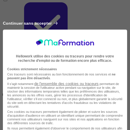
Continuer sans accepter
Très courte
Hellowork utilise des cookies ou traceurs pour rendre votre
recherche d’emploi ou de formation encore plus efficace.
Cookies strictement nécessaires
Ces traceurs sont nécessaires au bon fonctionnement de nos services et
ne
peuvent pas être désactivés
.
de l'ensemble des cookies ou traceurs
Il s'agit notamment
permettant de
maintenir la session de l'utilisateur active pendant sa navigation sur le site, de
Inférieur à 2 jours
stocker des informations temporaires telles que les préférences des utilisateurs,
(14h)
les annonces ou les offres vues, gérer les processus d'identification de
l'utilisateur, vérifier s'il est connecté ou non, et plus globalement garantir la sécurité
du site web en détectant les tentatives d'accès frauduleux ou les violations de
sécurité.
Ces cookies ou traceurs permettent également de piloter et suivre les sources
d'acquisition d'audience en utilisant un identifiant unique permettant de comprendre
comment nos utilisateurs naviguent sur nos sites et nos applications en fonction
des différentes sources de trafic.
Ils nous permettent également d’observer le comportement de nos utilisateurs afin