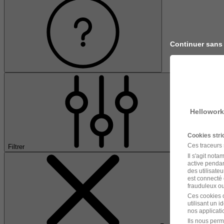
Continuer sans
Hellowork
Cookies str
Ces traceurs
Filtrer
Il s'agit not
active pendan
des utilisateu
est connecté 
frauduleux ou 
Ces cookies o
utilisant un 
nos applicatio
Ils nous perm