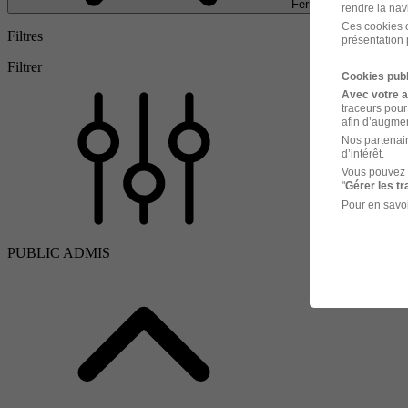
Fermer
rendre la nav
Ces cookies o
Filtres
présentation 
Filtrer
Cookies publ
Avec votre 
traceurs pour
afin d’augmen
Nos partenair
d’intérêt.
Vous pouvez 
"
Gérer les t
Pour en savoi
PUBLIC ADMIS