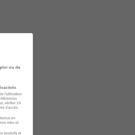
ploi ou de
ésactivés
.
 l'utilisateur
préférences
 vérifier s'il
ves d'accès
udience en
nos sites et
s produits et