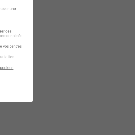
ectuer une
iser des
 personnalisés
de vos centres
ur le lien
 cookies
.