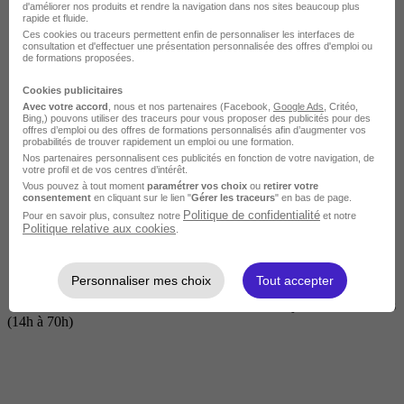
d'améliorer nos produits et rendre la navigation dans nos sites beaucoup plus
rapide et fluide.
Ces cookies ou traceurs permettent enfin de personnaliser les interfaces de
consultation et d'effectuer une présentation personnalisée des offres d'emploi ou
de formations proposées.
Cookies publicitaires
Avec votre accord
, nous et nos partenaires (Facebook,
Google Ads
, Critéo,
Bing,) pouvons utiliser des traceurs pour vous proposer des publicités pour des
offres d’emploi ou des offres de formations personnalisés afin d’augmenter vos
probabilités de trouver rapidement un emploi ou une formation.
Nos partenaires personnalisent ces publicités en fonction de votre navigation, de
Courte
votre profil et de vos centres d’intérêt.
Vous pouvez à tout moment
paramétrer vos choix
ou
retirer votre
consentement
en cliquant sur le lien "
Gérer les traceurs
" en bas de page.
Politique de confidentialité
Pour en savoir plus, consultez notre
et notre
Politique relative aux cookies
.
Personnaliser mes choix
Tout accepter
2 jours à 2 semaines
(14h à 70h)