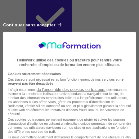
Continuer sans accepter
Très courte
Hellowork utilise des cookies ou traceurs pour rendre votre
recherche d’emploi ou de formation encore plus efficace.
Cookies strictement nécessaires
Ces traceurs sont nécessaires au bon fonctionnement de nos services et
ne
peuvent pas être désactivés
.
Inférieur à 2 jours
de l'ensemble des cookies ou traceurs
Il s'agit notamment
permettant de
(14h)
maintenir la session de l'utilisateur active pendant sa navigation sur le site, de
stocker des informations temporaires telles que les préférences des utilisateurs,
les annonces ou les offres vues, gérer les processus d'identification de
l'utilisateur, vérifier s'il est connecté ou non, et plus globalement garantir la sécurité
du site web en détectant les tentatives d'accès frauduleux ou les violations de
sécurité.
Ces cookies ou traceurs permettent également de piloter et suivre les sources
d'acquisition d'audience en utilisant un identifiant unique permettant de comprendre
comment nos utilisateurs naviguent sur nos sites et nos applications en fonction
des différentes sources de trafic.
Ils nous permettent également d’observer le comportement de nos utilisateurs afin