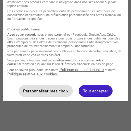
d'améliorer nos produits et rendre la navigation dans nos sites beaucoup plus
rapide et fluide.
Ces cookies ou traceurs permettent enfin de personnaliser les interfaces de
consultation et d'effectuer une présentation personnalisée des offres d'emploi ou
de formations proposées.
Cookies publicitaires
Avec votre accord
, nous et nos partenaires (Facebook,
Google Ads
, Critéo,
Bing,) pouvons utiliser des traceurs pour vous proposer des publicités pour des
offres d’emploi ou des offres de formations personnalisés afin d’augmenter vos
Courte
probabilités de trouver rapidement un emploi ou une formation.
Nos partenaires personnalisent ces publicités en fonction de votre navigation, de
votre profil et de vos centres d’intérêt.
Vous pouvez à tout moment
paramétrer vos choix
ou
retirer votre
consentement
en cliquant sur le lien "
Gérer les traceurs
" en bas de page.
Politique de confidentialité
Pour en savoir plus, consultez notre
et notre
Politique relative aux cookies
.
Personnaliser mes choix
Tout accepter
2 jours à 2 semaines
(14h à 70h)