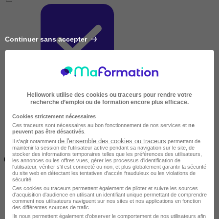
Continuer sans accepter
Très courte
Hellowork utilise des cookies ou traceurs pour rendre votre
recherche d’emploi ou de formation encore plus efficace.
Cookies strictement nécessaires
Ces traceurs sont nécessaires au bon fonctionnement de nos services et
ne
peuvent pas être désactivés
.
de l'ensemble des cookies ou traceurs
Il s'agit notamment
permettant de
maintenir la session de l'utilisateur active pendant sa navigation sur le site, de
Inférieur à 2 jours
stocker des informations temporaires telles que les préférences des utilisateurs,
(14h)
les annonces ou les offres vues, gérer les processus d'identification de
l'utilisateur, vérifier s'il est connecté ou non, et plus globalement garantir la sécurité
du site web en détectant les tentatives d'accès frauduleux ou les violations de
sécurité.
Ces cookies ou traceurs permettent également de piloter et suivre les sources
d'acquisition d'audience en utilisant un identifiant unique permettant de comprendre
comment nos utilisateurs naviguent sur nos sites et nos applications en fonction
des différentes sources de trafic.
Ils nous permettent également d’observer le comportement de nos utilisateurs afin