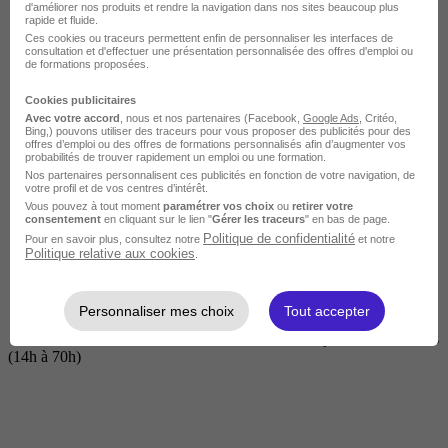
d'améliorer nos produits et rendre la navigation dans nos sites beaucoup plus
rapide et fluide.
Ces cookies ou traceurs permettent enfin de personnaliser les interfaces de
consultation et d'effectuer une présentation personnalisée des offres d'emploi ou
de formations proposées.
Cookies publicitaires
Avec votre accord
, nous et nos partenaires (Facebook,
Google Ads
, Critéo,
Bing,) pouvons utiliser des traceurs pour vous proposer des publicités pour des
offres d’emploi ou des offres de formations personnalisés afin d’augmenter vos
probabilités de trouver rapidement un emploi ou une formation.
Nos partenaires personnalisent ces publicités en fonction de votre navigation, de
Courte
votre profil et de vos centres d’intérêt.
Vous pouvez à tout moment
paramétrer vos choix
ou
retirer votre
consentement
en cliquant sur le lien "
Gérer les traceurs
" en bas de page.
Politique de confidentialité
Pour en savoir plus, consultez notre
et notre
Politique relative aux cookies
.
Personnaliser mes choix
Tout accepter
2 jours à 2 semaines
(14h à 70h)