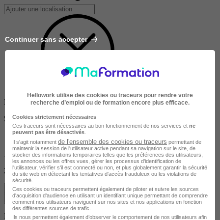
Continuer sans accepter
Hellowork utilise des cookies ou traceurs pour rendre votre
Dans un rayon de
recherche d’emploi ou de formation encore plus efficace.
Cookies strictement nécessaires
50km
Ces traceurs sont nécessaires au bon fonctionnement de nos services et
ne
peuvent pas être désactivés
.
de l'ensemble des cookies ou traceurs
Il s'agit notamment
permettant de
maintenir la session de l'utilisateur active pendant sa navigation sur le site, de
10km
stocker des informations temporaires telles que les préférences des utilisateurs,
les annonces ou les offres vues, gérer les processus d'identification de
l'utilisateur, vérifier s'il est connecté ou non, et plus globalement garantir la sécurité
200km
du site web en détectant les tentatives d'accès frauduleux ou les violations de
sécurité.
Effacer
Ces cookies ou traceurs permettent également de piloter et suivre les sources
d'acquisition d'audience en utilisant un identifiant unique permettant de comprendre
Valider
comment nos utilisateurs naviguent sur nos sites et nos applications en fonction
des différentes sources de trafic.
Durée de la formation
Ils nous permettent également d’observer le comportement de nos utilisateurs afin