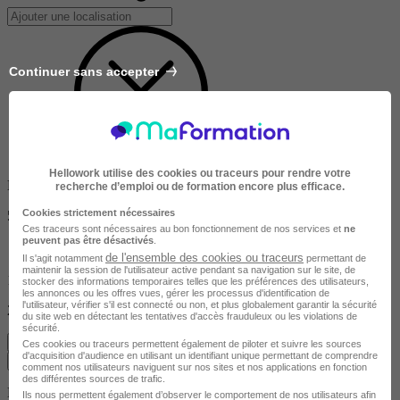
Continuer sans accepter
Hellowork utilise des cookies ou traceurs pour rendre votre
Dans un rayon de
recherche d’emploi ou de formation encore plus efficace.
Cookies strictement nécessaires
50km
Ces traceurs sont nécessaires au bon fonctionnement de nos services et
ne
peuvent pas être désactivés
.
de l'ensemble des cookies ou traceurs
Il s'agit notamment
permettant de
maintenir la session de l'utilisateur active pendant sa navigation sur le site, de
10km
stocker des informations temporaires telles que les préférences des utilisateurs,
les annonces ou les offres vues, gérer les processus d'identification de
l'utilisateur, vérifier s'il est connecté ou non, et plus globalement garantir la sécurité
200km
du site web en détectant les tentatives d'accès frauduleux ou les violations de
sécurité.
Effacer
Ces cookies ou traceurs permettent également de piloter et suivre les sources
d'acquisition d'audience en utilisant un identifiant unique permettant de comprendre
Valider
comment nos utilisateurs naviguent sur nos sites et nos applications en fonction
des différentes sources de trafic.
Durée de la formation
Ils nous permettent également d’observer le comportement de nos utilisateurs afin