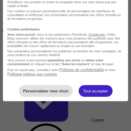
d'améliorer nos produits et rendre la navigation dans nos sites beaucoup plus
rapide et fluide.
Ces cookies ou traceurs permettent enfin de personnaliser les interfaces de
consultation et d'effectuer une présentation personnalisée des offres d'emploi ou
de formations proposées.
Inférieur à 2 jours
Cookies publicitaires
(14h)
Avec votre accord
, nous et nos partenaires (Facebook,
Google Ads
, Critéo,
Bing,) pouvons utiliser des traceurs pour vous proposer des publicités pour des
offres d’emploi ou des offres de formations personnalisés afin d’augmenter vos
probabilités de trouver rapidement un emploi ou une formation.
Nos partenaires personnalisent ces publicités en fonction de votre navigation, de
votre profil et de vos centres d’intérêt.
Vous pouvez à tout moment
paramétrer vos choix
ou
retirer votre
consentement
en cliquant sur le lien "
Gérer les traceurs
" en bas de page.
Politique de confidentialité
Pour en savoir plus, consultez notre
et notre
Politique relative aux cookies
.
Personnaliser mes choix
Tout accepter
Courte