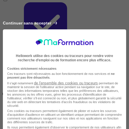
Continuer sans accepter
Très courte
Hellowork utilise des cookies ou traceurs pour rendre votre
recherche d’emploi ou de formation encore plus efficace.
Cookies strictement nécessaires
Ces traceurs sont nécessaires au bon fonctionnement de nos services et
ne
peuvent pas être désactivés
.
de l'ensemble des cookies ou traceurs
Il s'agit notamment
permettant de
maintenir la session de l'utilisateur active pendant sa navigation sur le site, de
Inférieur à 2 jours
stocker des informations temporaires telles que les préférences des utilisateurs,
(14h)
les annonces ou les offres vues, gérer les processus d'identification de
l'utilisateur, vérifier s'il est connecté ou non, et plus globalement garantir la sécurité
du site web en détectant les tentatives d'accès frauduleux ou les violations de
sécurité.
Ces cookies ou traceurs permettent également de piloter et suivre les sources
d'acquisition d'audience en utilisant un identifiant unique permettant de comprendre
comment nos utilisateurs naviguent sur nos sites et nos applications en fonction
des différentes sources de trafic.
Ils nous permettent également d’observer le comportement de nos utilisateurs afin