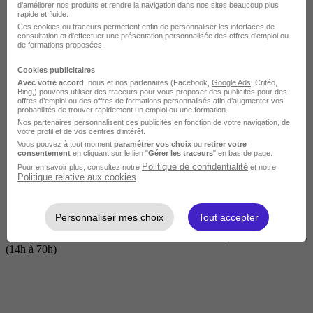
d'améliorer nos produits et rendre la navigation dans nos sites beaucoup plus
rapide et fluide.
Ces cookies ou traceurs permettent enfin de personnaliser les interfaces de
consultation et d'effectuer une présentation personnalisée des offres d'emploi ou
de formations proposées.
Cookies publicitaires
Avec votre accord
, nous et nos partenaires (Facebook,
Google Ads
, Critéo,
Bing,) pouvons utiliser des traceurs pour vous proposer des publicités pour des
offres d’emploi ou des offres de formations personnalisés afin d’augmenter vos
probabilités de trouver rapidement un emploi ou une formation.
Nos partenaires personnalisent ces publicités en fonction de votre navigation, de
Courte
votre profil et de vos centres d’intérêt.
Vous pouvez à tout moment
paramétrer vos choix
ou
retirer votre
consentement
en cliquant sur le lien "
Gérer les traceurs
" en bas de page.
Politique de confidentialité
Pour en savoir plus, consultez notre
et notre
Politique relative aux cookies
.
Personnaliser mes choix
Tout accepter
2 jours à 2 semaines
(14h à 70h)