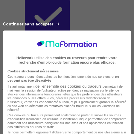
Continuer sans accepter
Très courte
Hellowork utilise des cookies ou traceurs pour rendre votre
recherche d’emploi ou de formation encore plus efficace.
Cookies strictement nécessaires
Ces traceurs sont nécessaires au bon fonctionnement de nos services et
ne
peuvent pas être désactivés
.
Inférieur à 2 jours
de l'ensemble des cookies ou traceurs
Il s'agit notamment
permettant de
(14h)
maintenir la session de l'utilisateur active pendant sa navigation sur le site, de
stocker des informations temporaires telles que les préférences des utilisateurs,
les annonces ou les offres vues, gérer les processus d'identification de
l'utilisateur, vérifier s'il est connecté ou non, et plus globalement garantir la sécurité
du site web en détectant les tentatives d'accès frauduleux ou les violations de
sécurité.
Ces cookies ou traceurs permettent également de piloter et suivre les sources
d'acquisition d'audience en utilisant un identifiant unique permettant de comprendre
comment nos utilisateurs naviguent sur nos sites et nos applications en fonction
des différentes sources de trafic.
Ils nous permettent également d’observer le comportement de nos utilisateurs afin