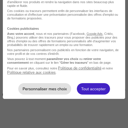
d'améliorer nos produits et rendre la navigation dans nos sites beaucoup plus
rapide et fluide.
Ces cookies ou traceurs permettent enfin de personnaliser les interfaces de
consultation et d'effectuer une présentation personnalisée des offres d'emploi ou
de formations proposées.
Cookies publicitaires
Avec votre accord
, nous et nos partenaires (Facebook,
Google Ads
, Critéo,
Bing,) pouvons utiliser des traceurs pour vous proposer des publicités pour des
offres d’emploi ou des offres de formations personnalisés afin d’augmenter vos
Courte
probabilités de trouver rapidement un emploi ou une formation.
Nos partenaires personnalisent ces publicités en fonction de votre navigation, de
votre profil et de vos centres d’intérêt.
Vous pouvez à tout moment
paramétrer vos choix
ou
retirer votre
consentement
en cliquant sur le lien "
Gérer les traceurs
" en bas de page.
Politique de confidentialité
Pour en savoir plus, consultez notre
et notre
Politique relative aux cookies
.
Personnaliser mes choix
Tout accepter
2 jours à 2 semaines
(14h à 70h)