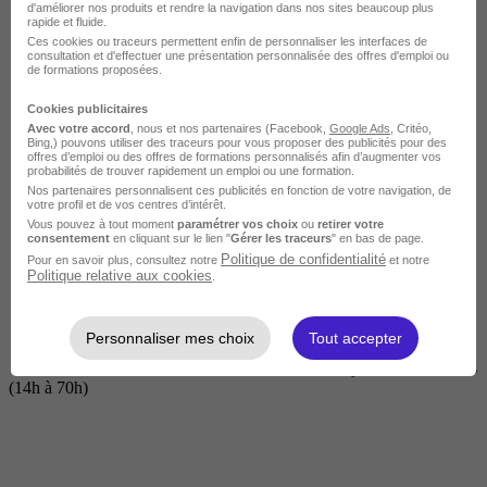
d'améliorer nos produits et rendre la navigation dans nos sites beaucoup plus
rapide et fluide.
Ces cookies ou traceurs permettent enfin de personnaliser les interfaces de
consultation et d'effectuer une présentation personnalisée des offres d'emploi ou
de formations proposées.
Cookies publicitaires
Avec votre accord
, nous et nos partenaires (Facebook,
Google Ads
, Critéo,
Bing,) pouvons utiliser des traceurs pour vous proposer des publicités pour des
offres d’emploi ou des offres de formations personnalisés afin d’augmenter vos
probabilités de trouver rapidement un emploi ou une formation.
Nos partenaires personnalisent ces publicités en fonction de votre navigation, de
Courte
votre profil et de vos centres d’intérêt.
Vous pouvez à tout moment
paramétrer vos choix
ou
retirer votre
consentement
en cliquant sur le lien "
Gérer les traceurs
" en bas de page.
Politique de confidentialité
Pour en savoir plus, consultez notre
et notre
Politique relative aux cookies
.
Personnaliser mes choix
Tout accepter
2 jours à 2 semaines
(14h à 70h)