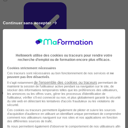
Continuer sans accepter
Très courte
Hellowork utilise des cookies ou traceurs pour rendre votre
recherche d’emploi ou de formation encore plus efficace.
Cookies strictement nécessaires
Ces traceurs sont nécessaires au bon fonctionnement de nos services et
ne
peuvent pas être désactivés
.
de l'ensemble des cookies ou traceurs
Il s'agit notamment
permettant de
maintenir la session de l'utilisateur active pendant sa navigation sur le site, de
Inférieur à 2 jours
stocker des informations temporaires telles que les préférences des utilisateurs,
(14h)
les annonces ou les offres vues, gérer les processus d'identification de
l'utilisateur, vérifier s'il est connecté ou non, et plus globalement garantir la sécurité
du site web en détectant les tentatives d'accès frauduleux ou les violations de
sécurité.
Ces cookies ou traceurs permettent également de piloter et suivre les sources
d'acquisition d'audience en utilisant un identifiant unique permettant de comprendre
comment nos utilisateurs naviguent sur nos sites et nos applications en fonction
des différentes sources de trafic.
Ils nous permettent également d’observer le comportement de nos utilisateurs afin