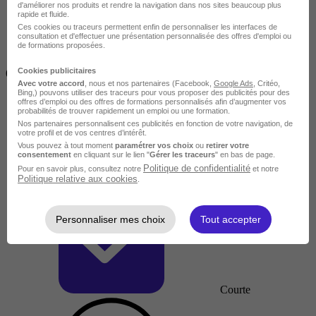
d'améliorer nos produits et rendre la navigation dans nos sites beaucoup plus
rapide et fluide.
Ces cookies ou traceurs permettent enfin de personnaliser les interfaces de
consultation et d'effectuer une présentation personnalisée des offres d'emploi ou
de formations proposées.
Inférieur à 2 jours
Cookies publicitaires
(14h)
Avec votre accord
, nous et nos partenaires (Facebook,
Google Ads
, Critéo,
Bing,) pouvons utiliser des traceurs pour vous proposer des publicités pour des
offres d’emploi ou des offres de formations personnalisés afin d’augmenter vos
probabilités de trouver rapidement un emploi ou une formation.
Nos partenaires personnalisent ces publicités en fonction de votre navigation, de
votre profil et de vos centres d’intérêt.
Vous pouvez à tout moment
paramétrer vos choix
ou
retirer votre
consentement
en cliquant sur le lien "
Gérer les traceurs
" en bas de page.
Politique de confidentialité
Pour en savoir plus, consultez notre
et notre
Politique relative aux cookies
.
Personnaliser mes choix
Tout accepter
Courte