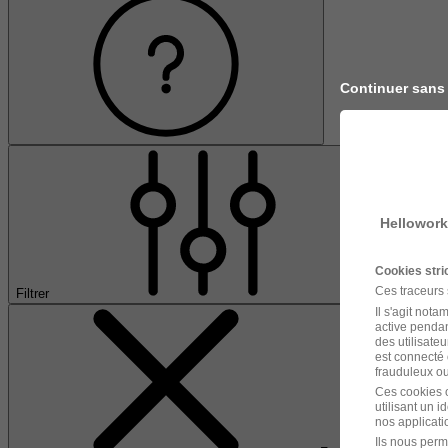
Continuer sans
Hellowork
Cookies str
Ces traceurs
Filtrer
Il s'agit not
active pendan
des utilisateu
est connecté 
frauduleux ou 
Ces cookies o
utilisant un 
nos applicatio
Ils nous perm