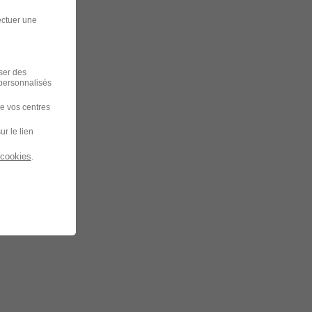
ectuer une
iser des
 personnalisés
de vos centres
ur le lien
 cookies
.