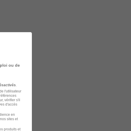
ploi ou de
ésactivés
.
 l'utilisateur
préférences
 vérifier s'il
ves d'accès
udience en
nos sites et
s produits et