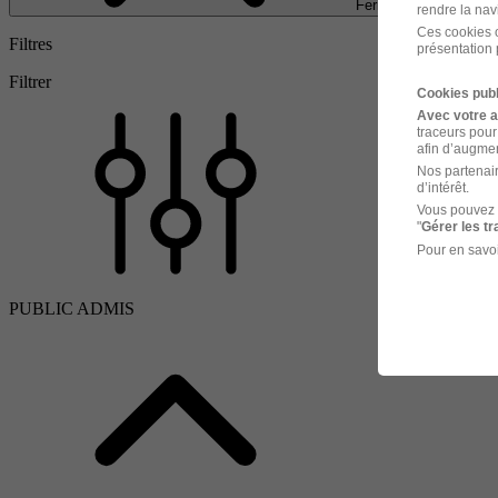
Fermer
rendre la nav
Ces cookies o
Filtres
présentation 
Filtrer
Cookies publ
Avec votre 
traceurs pour
afin d’augmen
Nos partenair
d’intérêt.
Vous pouvez 
"
Gérer les t
Pour en savoi
PUBLIC ADMIS