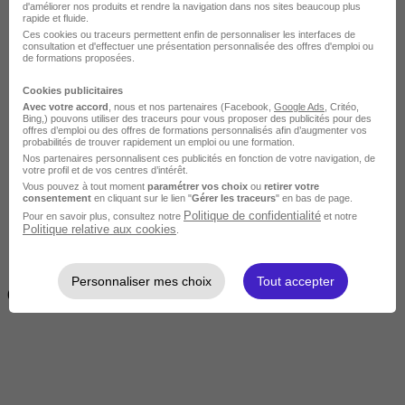
d'améliorer nos produits et rendre la navigation dans nos sites beaucoup plus
rapide et fluide.
Ces cookies ou traceurs permettent enfin de personnaliser les interfaces de
consultation et d'effectuer une présentation personnalisée des offres d'emploi ou
de formations proposées.
Cookies publicitaires
Avec votre accord
, nous et nos partenaires (Facebook,
Google Ads
, Critéo,
Bing,) pouvons utiliser des traceurs pour vous proposer des publicités pour des
offres d’emploi ou des offres de formations personnalisés afin d’augmenter vos
Intermédiaire
probabilités de trouver rapidement un emploi ou une formation.
Nos partenaires personnalisent ces publicités en fonction de votre navigation, de
votre profil et de vos centres d’intérêt.
Vous pouvez à tout moment
paramétrer vos choix
ou
retirer votre
consentement
en cliquant sur le lien "
Gérer les traceurs
" en bas de page.
Politique de confidentialité
Pour en savoir plus, consultez notre
et notre
Politique relative aux cookies
.
2 semaines à 4 mois
Personnaliser mes choix
Tout accepter
( 70h à 560h)