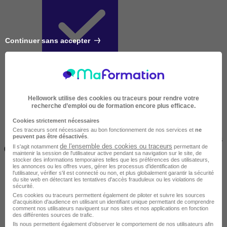
Continuer sans accepter
Courte
Hellowork utilise des cookies ou traceurs pour rendre votre
recherche d’emploi ou de formation encore plus efficace.
Cookies strictement nécessaires
Ces traceurs sont nécessaires au bon fonctionnement de nos services et
ne
peuvent pas être désactivés
.
2 jours à 2 semaines
de l'ensemble des cookies ou traceurs
Il s'agit notamment
permettant de
(14h à 70h)
maintenir la session de l'utilisateur active pendant sa navigation sur le site, de
stocker des informations temporaires telles que les préférences des utilisateurs,
les annonces ou les offres vues, gérer les processus d'identification de
l'utilisateur, vérifier s'il est connecté ou non, et plus globalement garantir la sécurité
du site web en détectant les tentatives d'accès frauduleux ou les violations de
sécurité.
Ces cookies ou traceurs permettent également de piloter et suivre les sources
d'acquisition d'audience en utilisant un identifiant unique permettant de comprendre
comment nos utilisateurs naviguent sur nos sites et nos applications en fonction
des différentes sources de trafic.
Ils nous permettent également d’observer le comportement de nos utilisateurs afin