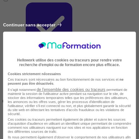
Continuer sans accepter
Très courte
Hellowork utilise des cookies ou traceurs pour rendre votre
recherche d’emploi ou de formation encore plus efficace.
Cookies strictement nécessaires
Ces traceurs sont nécessaires au bon fonctionnement de nos services et
ne
peuvent pas être désactivés
.
de l'ensemble des cookies ou traceurs
Il s'agit notamment
permettant de
maintenir la session de l'utilisateur active pendant sa navigation sur le site, de
Inférieur à 2 jours
stocker des informations temporaires telles que les préférences des utilisateurs,
(14h)
les annonces ou les offres vues, gérer les processus d'identification de
l'utilisateur, vérifier s'il est connecté ou non, et plus globalement garantir la sécurité
du site web en détectant les tentatives d'accès frauduleux ou les violations de
sécurité.
Ces cookies ou traceurs permettent également de piloter et suivre les sources
d'acquisition d'audience en utilisant un identifiant unique permettant de comprendre
comment nos utilisateurs naviguent sur nos sites et nos applications en fonction
des différentes sources de trafic.
Ils nous permettent également d’observer le comportement de nos utilisateurs afin