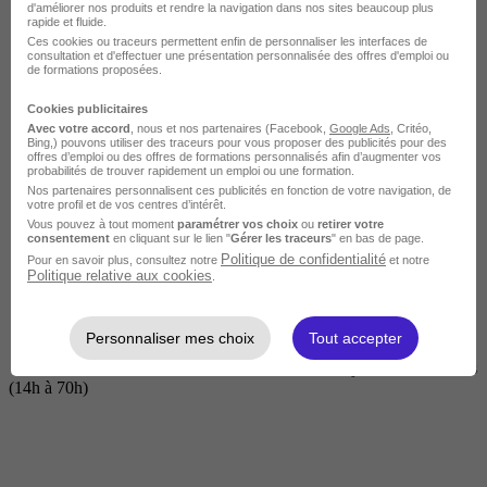
d'améliorer nos produits et rendre la navigation dans nos sites beaucoup plus
rapide et fluide.
Ces cookies ou traceurs permettent enfin de personnaliser les interfaces de
consultation et d'effectuer une présentation personnalisée des offres d'emploi ou
de formations proposées.
Cookies publicitaires
Avec votre accord
, nous et nos partenaires (Facebook,
Google Ads
, Critéo,
Bing,) pouvons utiliser des traceurs pour vous proposer des publicités pour des
offres d’emploi ou des offres de formations personnalisés afin d’augmenter vos
probabilités de trouver rapidement un emploi ou une formation.
Nos partenaires personnalisent ces publicités en fonction de votre navigation, de
Courte
votre profil et de vos centres d’intérêt.
Vous pouvez à tout moment
paramétrer vos choix
ou
retirer votre
consentement
en cliquant sur le lien "
Gérer les traceurs
" en bas de page.
Politique de confidentialité
Pour en savoir plus, consultez notre
et notre
Politique relative aux cookies
.
Personnaliser mes choix
Tout accepter
2 jours à 2 semaines
(14h à 70h)