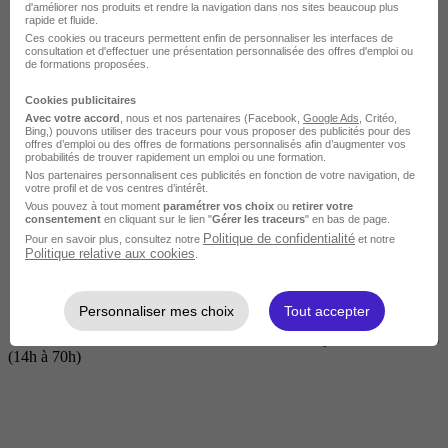
d'améliorer nos produits et rendre la navigation dans nos sites beaucoup plus
rapide et fluide.
Ces cookies ou traceurs permettent enfin de personnaliser les interfaces de
consultation et d'effectuer une présentation personnalisée des offres d'emploi ou
de formations proposées.
Cookies publicitaires
Avec votre accord
, nous et nos partenaires (Facebook,
Google Ads
, Critéo,
Bing,) pouvons utiliser des traceurs pour vous proposer des publicités pour des
offres d’emploi ou des offres de formations personnalisés afin d’augmenter vos
probabilités de trouver rapidement un emploi ou une formation.
Nos partenaires personnalisent ces publicités en fonction de votre navigation, de
Courte
votre profil et de vos centres d’intérêt.
Vous pouvez à tout moment
paramétrer vos choix
ou
retirer votre
consentement
en cliquant sur le lien "
Gérer les traceurs
" en bas de page.
Politique de confidentialité
Pour en savoir plus, consultez notre
et notre
Politique relative aux cookies
.
Personnaliser mes choix
Tout accepter
2 jours à 2 semaines
(14h à 70h)