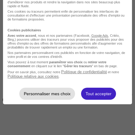
d'améliorer nos produits et rendre la navigation dans nos sites beaucoup plus
rapide et fluide.
Ces cookies ou traceurs permettent enfin de personnaliser les interfaces de
consultation et d'effectuer une présentation personnalisée des offres d'emploi ou
de formations proposées.
Cookies publicitaires
Avec votre accord
, nous et nos partenaires (Facebook,
Google Ads
, Critéo,
Bing,) pouvons utiliser des traceurs pour vous proposer des publicités pour des
offres d’emploi ou des offres de formations personnalisés afin d’augmenter vos
Courte
probabilités de trouver rapidement un emploi ou une formation.
Nos partenaires personnalisent ces publicités en fonction de votre navigation, de
votre profil et de vos centres d’intérêt.
Vous pouvez à tout moment
paramétrer vos choix
ou
retirer votre
consentement
en cliquant sur le lien "
Gérer les traceurs
" en bas de page.
Politique de confidentialité
Pour en savoir plus, consultez notre
et notre
Politique relative aux cookies
.
Personnaliser mes choix
Tout accepter
2 jours à 2 semaines
(14h à 70h)