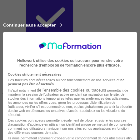
Continuer sans accepter
Très courte
Hellowork utilise des cookies ou traceurs pour rendre votre
recherche d’emploi ou de formation encore plus efficace.
Cookies strictement nécessaires
Ces traceurs sont nécessaires au bon fonctionnement de nos services et
ne
peuvent pas être désactivés
.
Inférieur à 2 jours
de l'ensemble des cookies ou traceurs
Il s'agit notamment
permettant de
(14h)
maintenir la session de l'utilisateur active pendant sa navigation sur le site, de
stocker des informations temporaires telles que les préférences des utilisateurs,
les annonces ou les offres vues, gérer les processus d'identification de
l'utilisateur, vérifier s'il est connecté ou non, et plus globalement garantir la sécurité
du site web en détectant les tentatives d'accès frauduleux ou les violations de
sécurité.
Ces cookies ou traceurs permettent également de piloter et suivre les sources
d'acquisition d'audience en utilisant un identifiant unique permettant de comprendre
comment nos utilisateurs naviguent sur nos sites et nos applications en fonction
des différentes sources de trafic.
Ils nous permettent également d’observer le comportement de nos utilisateurs afin