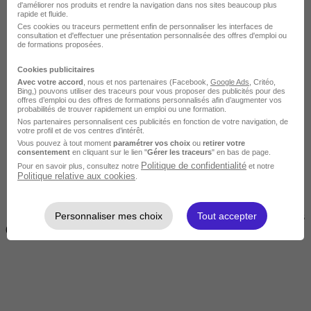
d'améliorer nos produits et rendre la navigation dans nos sites beaucoup plus
rapide et fluide.
Ces cookies ou traceurs permettent enfin de personnaliser les interfaces de
consultation et d'effectuer une présentation personnalisée des offres d'emploi ou
de formations proposées.
Cookies publicitaires
Avec votre accord
, nous et nos partenaires (Facebook,
Google Ads
, Critéo,
Bing,) pouvons utiliser des traceurs pour vous proposer des publicités pour des
offres d’emploi ou des offres de formations personnalisés afin d’augmenter vos
Courte
probabilités de trouver rapidement un emploi ou une formation.
Nos partenaires personnalisent ces publicités en fonction de votre navigation, de
votre profil et de vos centres d’intérêt.
Vous pouvez à tout moment
paramétrer vos choix
ou
retirer votre
consentement
en cliquant sur le lien "
Gérer les traceurs
" en bas de page.
Politique de confidentialité
Pour en savoir plus, consultez notre
et notre
Politique relative aux cookies
.
Personnaliser mes choix
Tout accepter
2 jours à 2 semaines
(14h à 70h)