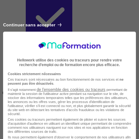
Continuer sans accepter
Très courte
Hellowork utilise des cookies ou traceurs pour rendre votre
recherche d’emploi ou de formation encore plus efficace.
Cookies strictement nécessaires
Ces traceurs sont nécessaires au bon fonctionnement de nos services et
ne
peuvent pas être désactivés
.
Inférieur à 2 jours
de l'ensemble des cookies ou traceurs
Il s'agit notamment
permettant de
(14h)
maintenir la session de l'utilisateur active pendant sa navigation sur le site, de
stocker des informations temporaires telles que les préférences des utilisateurs,
les annonces ou les offres vues, gérer les processus d'identification de
l'utilisateur, vérifier s'il est connecté ou non, et plus globalement garantir la sécurité
du site web en détectant les tentatives d'accès frauduleux ou les violations de
sécurité.
Ces cookies ou traceurs permettent également de piloter et suivre les sources
d'acquisition d'audience en utilisant un identifiant unique permettant de comprendre
comment nos utilisateurs naviguent sur nos sites et nos applications en fonction
des différentes sources de trafic.
Ils nous permettent également d’observer le comportement de nos utilisateurs afin