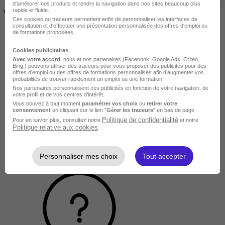
2 jours à 2 semaines
d'améliorer nos produits et rendre la navigation dans nos sites beaucoup plus
(14h à 70h)
rapide et fluide.
Ces cookies ou traceurs permettent enfin de personnaliser les interfaces de
consultation et d'effectuer une présentation personnalisée des offres d'emploi ou
de formations proposées.
Cookies publicitaires
Avec votre accord
, nous et nos partenaires (Facebook,
Google Ads
, Critéo,
Bing,) pouvons utiliser des traceurs pour vous proposer des publicités pour des
offres d’emploi ou des offres de formations personnalisés afin d’augmenter vos
probabilités de trouver rapidement un emploi ou une formation.
Nos partenaires personnalisent ces publicités en fonction de votre navigation, de
votre profil et de vos centres d’intérêt.
Vous pouvez à tout moment
paramétrer vos choix
ou
retirer votre
consentement
en cliquant sur le lien "
Gérer les traceurs
" en bas de page.
Politique de confidentialité
Pour en savoir plus, consultez notre
et notre
Politique relative aux cookies
.
Personnaliser mes choix
Tout accepter
Intermédiaire