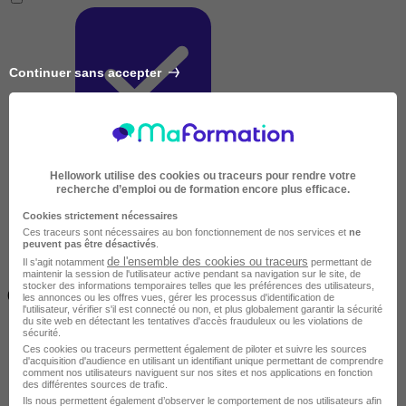
Continuer sans accepter
Très courte
Hellowork utilise des cookies ou traceurs pour rendre votre
recherche d’emploi ou de formation encore plus efficace.
Cookies strictement nécessaires
Ces traceurs sont nécessaires au bon fonctionnement de nos services et
ne
peuvent pas être désactivés
.
de l'ensemble des cookies ou traceurs
Il s'agit notamment
permettant de
maintenir la session de l'utilisateur active pendant sa navigation sur le site, de
Inférieur à 2 jours
stocker des informations temporaires telles que les préférences des utilisateurs,
(14h)
les annonces ou les offres vues, gérer les processus d'identification de
l'utilisateur, vérifier s'il est connecté ou non, et plus globalement garantir la sécurité
du site web en détectant les tentatives d'accès frauduleux ou les violations de
sécurité.
Ces cookies ou traceurs permettent également de piloter et suivre les sources
d'acquisition d'audience en utilisant un identifiant unique permettant de comprendre
comment nos utilisateurs naviguent sur nos sites et nos applications en fonction
des différentes sources de trafic.
Ils nous permettent également d’observer le comportement de nos utilisateurs afin