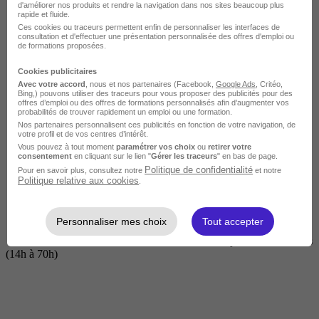
d'améliorer nos produits et rendre la navigation dans nos sites beaucoup plus
rapide et fluide.
Ces cookies ou traceurs permettent enfin de personnaliser les interfaces de
consultation et d'effectuer une présentation personnalisée des offres d'emploi ou
de formations proposées.
Cookies publicitaires
Avec votre accord
, nous et nos partenaires (Facebook,
Google Ads
, Critéo,
Bing,) pouvons utiliser des traceurs pour vous proposer des publicités pour des
offres d’emploi ou des offres de formations personnalisés afin d’augmenter vos
probabilités de trouver rapidement un emploi ou une formation.
Nos partenaires personnalisent ces publicités en fonction de votre navigation, de
Courte
votre profil et de vos centres d’intérêt.
Vous pouvez à tout moment
paramétrer vos choix
ou
retirer votre
consentement
en cliquant sur le lien "
Gérer les traceurs
" en bas de page.
Politique de confidentialité
Pour en savoir plus, consultez notre
et notre
Politique relative aux cookies
.
Personnaliser mes choix
Tout accepter
2 jours à 2 semaines
(14h à 70h)