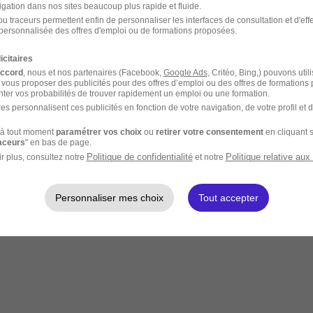
t, certificats d'origine, factures commerciales selon les produits
igation dans nos sites beaucoup plus rapide et fluide.
ent, négociation avec les transporteurs et suivi des expéditions
u traceurs permettent enfin de personnaliser les interfaces de consultation et d'eff
législatives et des restrictions douanières selon les pays
personnalisée des offres d'emploi ou de formations proposées.
, résoudre les litiges et maintenir un contact régulier
estion des retards, contact avec les assurances
icitaires
accord
, nous et nos partenaires (Facebook,
Google Ads
, Critéo, Bing,) pouvons util
mport-export ?
 vous proposer des publicités pour des offres d’emploi ou des offres de formations
ter vos probabilités de trouver rapidement un emploi ou une formation.
es personnalisent ces publicités en fonction de votre navigation, de votre profil et 
otamment via le BTS Commerce International. Les niveaux supérieurs (ba
 lors du recrutement : elle offre une immersion concrète dans les procédu
à tout moment
paramétrer vos choix
ou
retirer votre consentement
en cliquant s
raceurs
" en bas de page.
Politique de confidentialité
Politique relative aux
r plus, consultez notre
et notre
Personnaliser mes choix
Tout accepter