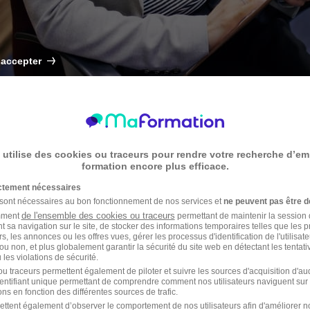
 accepter
 utilise des cookies ou traceurs pour rendre votre recherche d’em
formation encore plus efficace.
 chaque conteneur qui traverse les océans, un professionnel veille au gr
 Un métier de l'ombre qui fait tourner le commerce mondial.
ictement nécessaires
 sont nécessaires au bon fonctionnement de nos services et
ne peuvent pas être d
t ?
de l'ensemble des cookies ou traceurs
amment
permettant de maintenir la session de
t sa navigation sur le site, de stocker des informations temporaires telles que les 
rs, les annonces ou les offres vues, gérer les processus d'identification de l'utilisateur,
s entre pays. De la prise de commande jusqu'à la livraison finale, il coor
ou non, et plus globalement garantir la sécurité du site web en détectant les tentati
nternationaux, il jongle quotidiennement entre clients étrangers, transpo
les violations de sécurité.
u traceurs permettent également de piloter et suivre les sources d'acquisition d'a
identifiant unique permettant de comprendre comment nos utilisateurs naviguent sur 
ns en fonction des différentes sources de trafic.
ivi administratif et coordination avec les équipes commerciales
ettent également d’observer le comportement de nos utilisateurs afin d'améliorer no