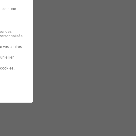
ectuer une
iser des
 personnalisés
de vos centres
ur le lien
 cookies
.