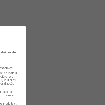
ploi ou de
ésactivés
.
 l'utilisateur
préférences
 vérifier s'il
ves d'accès
udience en
nos sites et
s produits et