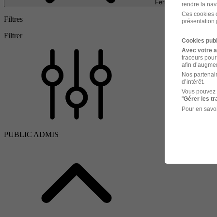
Fermer
rendre la nav
Ces cookies o
Filtres
présentation 
Filtrer
Cookies publ
Avec votre 
traceurs pour
afin d’augmen
Nos partenair
d’intérêt.
Vous pouvez 
"
Gérer les t
Pour en savoi
PUBLIC ADMIS