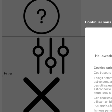
Continuer sans
Hellowork
Cookies str
Ces traceurs
Filtrer
Il s'agit not
active pendan
des utilisateu
est connecté 
frauduleux ou 
Ces cookies o
utilisant un 
nos applicatio
Ils nous perm