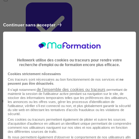
Continuer sans accepter
Très courte
Hellowork utilise des cookies ou traceurs pour rendre votre
recherche d’emploi ou de formation encore plus efficace.
Cookies strictement nécessaires
Ces traceurs sont nécessaires au bon fonctionnement de nos services et
ne
peuvent pas être désactivés
.
de l'ensemble des cookies ou traceurs
Il s'agit notamment
permettant de
maintenir la session de l'utilisateur active pendant sa navigation sur le site, de
Inférieur à 2 jours
stocker des informations temporaires telles que les préférences des utilisateurs,
(14h)
les annonces ou les offres vues, gérer les processus d'identification de
l'utilisateur, vérifier s'il est connecté ou non, et plus globalement garantir la sécurité
du site web en détectant les tentatives d'accès frauduleux ou les violations de
sécurité.
Ces cookies ou traceurs permettent également de piloter et suivre les sources
d'acquisition d'audience en utilisant un identifiant unique permettant de comprendre
comment nos utilisateurs naviguent sur nos sites et nos applications en fonction
des différentes sources de trafic.
Ils nous permettent également d’observer le comportement de nos utilisateurs afin