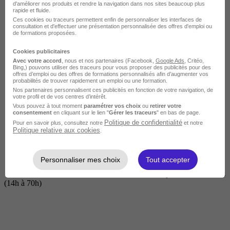
d'améliorer nos produits et rendre la navigation dans nos sites beaucoup plus
rapide et fluide.
Ces cookies ou traceurs permettent enfin de personnaliser les interfaces de
consultation et d'effectuer une présentation personnalisée des offres d'emploi ou
de formations proposées.
Cookies publicitaires
Avec votre accord
, nous et nos partenaires (Facebook,
Google Ads
, Critéo,
Bing,) pouvons utiliser des traceurs pour vous proposer des publicités pour des
offres d’emploi ou des offres de formations personnalisés afin d’augmenter vos
probabilités de trouver rapidement un emploi ou une formation.
Nos partenaires personnalisent ces publicités en fonction de votre navigation, de
Courte
votre profil et de vos centres d’intérêt.
Vous pouvez à tout moment
paramétrer vos choix
ou
retirer votre
consentement
en cliquant sur le lien "
Gérer les traceurs
" en bas de page.
Politique de confidentialité
Pour en savoir plus, consultez notre
et notre
Politique relative aux cookies
.
Personnaliser mes choix
Tout accepter
2 jours à 2 semaines
(14h à 70h)