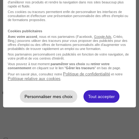
d'améliorer nos produits et rendre la navigation dans nos sites beaucoup plus
rapide et fluide.
Ces cookies ou traceurs permettent enfin de personnaliser les interfaces de
consultation et d'effectuer une présentation personnalisée des offres d'emploi ou
de formations proposées.
Cookies publicitaires
Avec votre accord
, nous et nos partenaires (Facebook,
Google Ads
, Critéo,
Intermédiaire
Bing,) pouvons utiliser des traceurs pour vous proposer des publicités pour des
offres d’emploi ou des offres de formations personnalisés afin d’augmenter vos
probabilités de trouver rapidement un emploi ou une formation.
Nos partenaires personnalisent ces publicités en fonction de votre navigation, de
votre profil et de vos centres d’intérêt.
Vous pouvez à tout moment
paramétrer vos choix
ou
retirer votre
consentement
en cliquant sur le lien "
Gérer les traceurs
" en bas de page.
Politique de confidentialité
Pour en savoir plus, consultez notre
et notre
Politique relative aux cookies
.
2 semaines à 4 mois
( 70h à 560h)
Personnaliser mes choix
Tout accepter