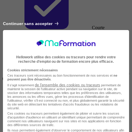
Continuer sans accepter
Courte
Hellowork utilise des cookies ou traceurs pour rendre votre
recherche d’emploi ou de formation encore plus efficace.
Cookies strictement nécessaires
2 jours à 2 semaines
Ces traceurs sont nécessaires au bon fonctionnement de nos services et
ne
(14h à 70h)
peuvent pas être désactivés
.
de l'ensemble des cookies ou traceurs
Il s'agit notamment
permettant de
maintenir la session de l'utilisateur active pendant sa navigation sur le site, de
stocker des informations temporaires telles que les préférences des utilisateurs,
les annonces ou les offres vues, gérer les processus d'identification de
l'utilisateur, vérifier s'il est connecté ou non, et plus globalement garantir la sécurité
du site web en détectant les tentatives d'accès frauduleux ou les violations de
sécurité.
Ces cookies ou traceurs permettent également de piloter et suivre les sources
d'acquisition d'audience en utilisant un identifiant unique permettant de comprendre
comment nos utilisateurs naviguent sur nos sites et nos applications en fonction
des différentes sources de trafic.
Ils nous permettent également d’observer le comportement de nos utilisateurs afin