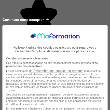
Continuer sans accepter
Avis du centre
Formation officielle Certibiocide Désinfectants
Hellowork utilise des cookies ou traceurs pour rendre votre
recherche d’emploi ou de formation encore plus efficace.
Cookies strictement nécessaires
Ces traceurs sont nécessaires au bon fonctionnement de nos services et
ne
peuvent pas être désactivés
.
de l'ensemble des cookies ou traceurs
Il s'agit notamment
permettant de
maintenir la session de l'utilisateur active pendant sa navigation sur le site, de
stocker des informations temporaires telles que les préférences des utilisateurs,
les annonces ou les offres vues, gérer les processus d'identification de
l'utilisateur, vérifier s'il est connecté ou non, et plus globalement garantir la sécurité
du site web en détectant les tentatives d'accès frauduleux ou les violations de
sécurité.
À DISTANCE
Ces cookies ou traceurs permettent également de piloter et suivre les sources
d'acquisition d'audience en utilisant un identifiant unique permettant de comprendre
comment nos utilisateurs naviguent sur nos sites et nos applications en fonction
des différentes sources de trafic.
Ils nous permettent également d’observer le comportement de nos utilisateurs afin