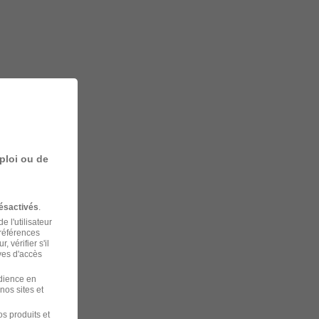
ploi ou de
ésactivés
.
 l'utilisateur
préférences
 vérifier s'il
ves d'accès
udience en
nos sites et
s produits et