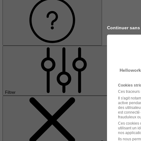
Continuer sans
Hellowork
Cookies str
Ces traceurs
Filtrer
Il s'agit not
active pendan
des utilisateu
est connecté 
frauduleux ou 
Ces cookies o
utilisant un 
nos applicatio
Ils nous perm