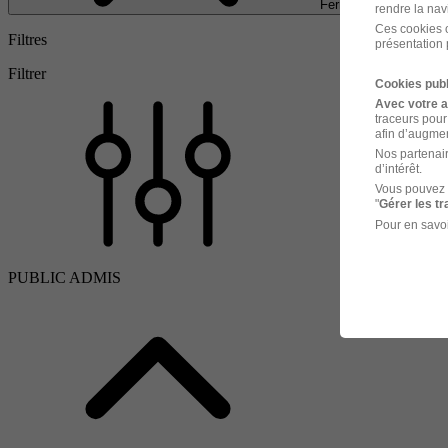
Fermer
rendre la nav
Ces cookies o
Filtres
présentation 
Filtrer
Cookies publ
Avec votre 
traceurs pour
afin d’augmen
Nos partenair
d’intérêt.
Vous pouvez 
"
Gérer les t
Pour en savoi
PUBLIC ADMIS