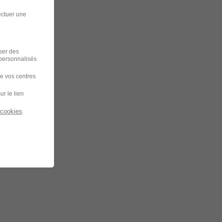
ectuer une
iser des
 personnalisés
de vos centres
ur le lien
 cookies
.