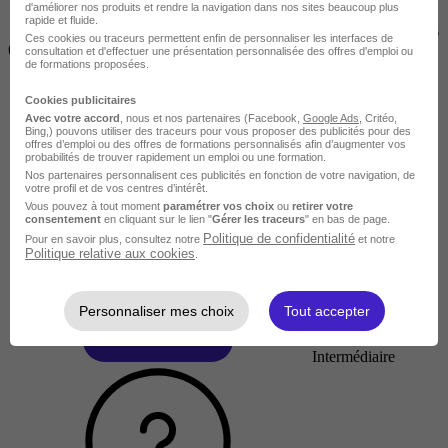
d'améliorer nos produits et rendre la navigation dans nos sites beaucoup plus
rapide et fluide.
2 jours à 2 semaines
Ces cookies ou traceurs permettent enfin de personnaliser les interfaces de
(14h à 70h)
consultation et d'effectuer une présentation personnalisée des offres d'emploi ou
de formations proposées.
Cookies publicitaires
Avec votre accord
, nous et nos partenaires (Facebook,
Google Ads
, Critéo,
Bing,) pouvons utiliser des traceurs pour vous proposer des publicités pour des
offres d’emploi ou des offres de formations personnalisés afin d’augmenter vos
probabilités de trouver rapidement un emploi ou une formation.
Nos partenaires personnalisent ces publicités en fonction de votre navigation, de
votre profil et de vos centres d’intérêt.
Vous pouvez à tout moment
paramétrer vos choix
ou
retirer votre
consentement
en cliquant sur le lien "
Gérer les traceurs
" en bas de page.
Politique de confidentialité
Pour en savoir plus, consultez notre
et notre
Politique relative aux cookies
.
Personnaliser mes choix
Tout accepter
Intermédiaire