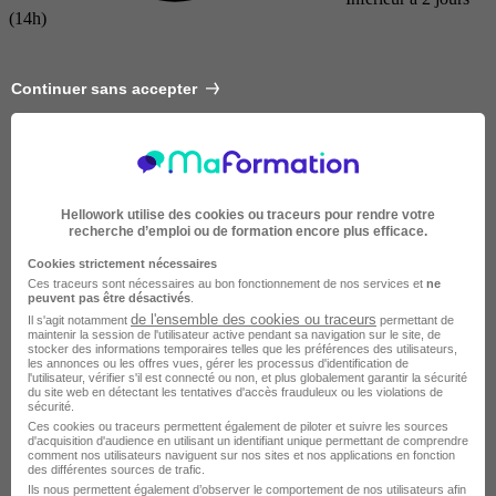
(14h)
Continuer sans accepter
Hellowork utilise des cookies ou traceurs pour rendre votre
recherche d’emploi ou de formation encore plus efficace.
Cookies strictement nécessaires
Ces traceurs sont nécessaires au bon fonctionnement de nos services et
ne
peuvent pas être désactivés
.
de l'ensemble des cookies ou traceurs
Il s'agit notamment
permettant de
maintenir la session de l'utilisateur active pendant sa navigation sur le site, de
stocker des informations temporaires telles que les préférences des utilisateurs,
Courte
les annonces ou les offres vues, gérer les processus d'identification de
l'utilisateur, vérifier s'il est connecté ou non, et plus globalement garantir la sécurité
du site web en détectant les tentatives d'accès frauduleux ou les violations de
sécurité.
Ces cookies ou traceurs permettent également de piloter et suivre les sources
d'acquisition d'audience en utilisant un identifiant unique permettant de comprendre
comment nos utilisateurs naviguent sur nos sites et nos applications en fonction
des différentes sources de trafic.
Ils nous permettent également d’observer le comportement de nos utilisateurs afin