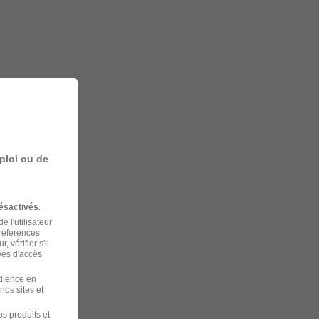
ploi ou de
ésactivés
.
 l'utilisateur
préférences
 vérifier s'il
ves d'accès
udience en
nos sites et
s produits et