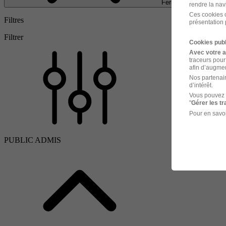
Fermer
rendre la nav
Ces cookies o
Filtres
présentation 
Filtrer
Cookies publ
Avec votre 
traceurs pour
afin d’augmen
Nos partenair
d’intérêt.
Vous pouvez 
"
Gérer les t
Pour en savoi
PUBLIC ADMIS