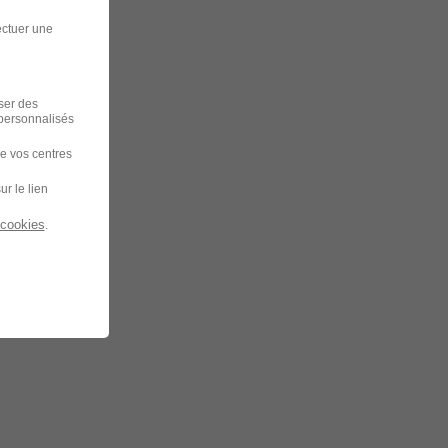
ectuer une
iser des
 personnalisés
de vos centres
ur le lien
 cookies
.