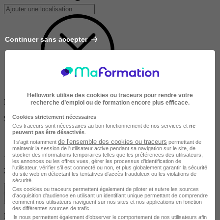
Continuer sans accepter
Hellowork utilise des cookies ou traceurs pour rendre votre
Dans un rayon de
recherche d’emploi ou de formation encore plus efficace.
Cookies strictement nécessaires
50km
Ces traceurs sont nécessaires au bon fonctionnement de nos services et
ne
peuvent pas être désactivés
.
de l'ensemble des cookies ou traceurs
Il s'agit notamment
permettant de
maintenir la session de l'utilisateur active pendant sa navigation sur le site, de
10km
stocker des informations temporaires telles que les préférences des utilisateurs,
les annonces ou les offres vues, gérer les processus d'identification de
l'utilisateur, vérifier s'il est connecté ou non, et plus globalement garantir la sécurité
200km
du site web en détectant les tentatives d'accès frauduleux ou les violations de
sécurité.
Effacer
Ces cookies ou traceurs permettent également de piloter et suivre les sources
d'acquisition d'audience en utilisant un identifiant unique permettant de comprendre
Valider
comment nos utilisateurs naviguent sur nos sites et nos applications en fonction
des différentes sources de trafic.
Durée de la formation
Ils nous permettent également d’observer le comportement de nos utilisateurs afin