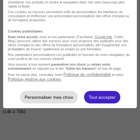
d'améliorer nos produits et rendre la navigation dans nos sites beaucoup plus
rapide et fluide.
Ces cookies ou traceurs permettent enfin de personnaliser les interfaces de
consultation et d'effectuer une présentation personnalisée des offres d'emploi ou
de formations proposées.
Cookies publicitaires
Avec votre accord
, nous et nos partenaires (Facebook,
Google Ads
, Critéo,
Bing,) pouvons utiliser des traceurs pour vous proposer des publicités pour des
offres d’emploi ou des offres de formations personnalisés afin d’augmenter vos
probabilités de trouver rapidement un emploi ou une formation.
Nos partenaires personnalisent ces publicités en fonction de votre navigation, de
Courte
votre profil et de vos centres d’intérêt.
Vous pouvez à tout moment
paramétrer vos choix
ou
retirer votre
consentement
en cliquant sur le lien "
Gérer les traceurs
" en bas de page.
Politique de confidentialité
Pour en savoir plus, consultez notre
et notre
Politique relative aux cookies
.
Personnaliser mes choix
Tout accepter
2 jours à 2 semaines
(14h à 70h)