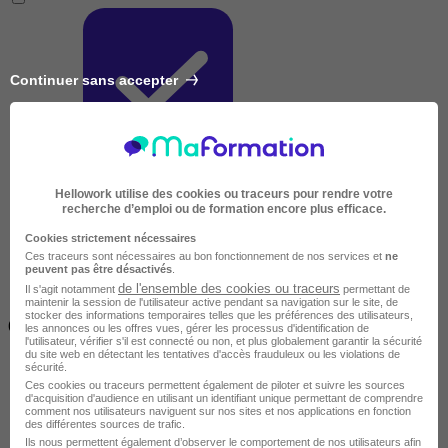
Continuer sans accepter
Très courte
Hellowork utilise des cookies ou traceurs pour rendre votre
recherche d’emploi ou de formation encore plus efficace.
Cookies strictement nécessaires
Ces traceurs sont nécessaires au bon fonctionnement de nos services et
ne
peuvent pas être désactivés
.
de l'ensemble des cookies ou traceurs
Il s'agit notamment
permettant de
maintenir la session de l'utilisateur active pendant sa navigation sur le site, de
Inférieur à 2 jours
stocker des informations temporaires telles que les préférences des utilisateurs,
(14h)
les annonces ou les offres vues, gérer les processus d'identification de
l'utilisateur, vérifier s'il est connecté ou non, et plus globalement garantir la sécurité
du site web en détectant les tentatives d'accès frauduleux ou les violations de
sécurité.
Ces cookies ou traceurs permettent également de piloter et suivre les sources
d'acquisition d'audience en utilisant un identifiant unique permettant de comprendre
comment nos utilisateurs naviguent sur nos sites et nos applications en fonction
des différentes sources de trafic.
Ils nous permettent également d’observer le comportement de nos utilisateurs afin