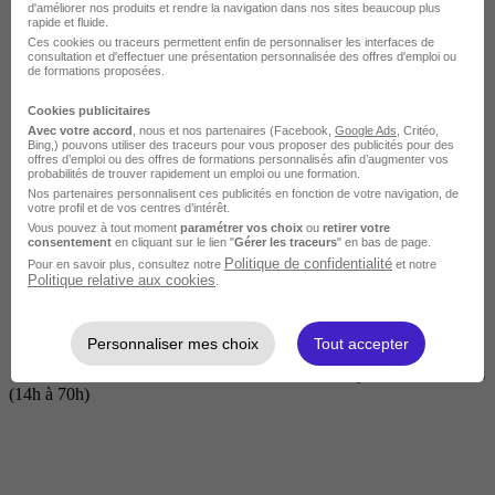
d'améliorer nos produits et rendre la navigation dans nos sites beaucoup plus
rapide et fluide.
Ces cookies ou traceurs permettent enfin de personnaliser les interfaces de
consultation et d'effectuer une présentation personnalisée des offres d'emploi ou
de formations proposées.
Cookies publicitaires
Avec votre accord
, nous et nos partenaires (Facebook,
Google Ads
, Critéo,
Bing,) pouvons utiliser des traceurs pour vous proposer des publicités pour des
offres d’emploi ou des offres de formations personnalisés afin d’augmenter vos
probabilités de trouver rapidement un emploi ou une formation.
Nos partenaires personnalisent ces publicités en fonction de votre navigation, de
Courte
votre profil et de vos centres d’intérêt.
Vous pouvez à tout moment
paramétrer vos choix
ou
retirer votre
consentement
en cliquant sur le lien "
Gérer les traceurs
" en bas de page.
Politique de confidentialité
Pour en savoir plus, consultez notre
et notre
Politique relative aux cookies
.
Personnaliser mes choix
Tout accepter
2 jours à 2 semaines
(14h à 70h)