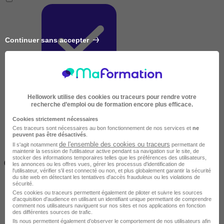
Continuer sans accepter
Très courte
Hellowork utilise des cookies ou traceurs pour rendre votre
recherche d’emploi ou de formation encore plus efficace.
Cookies strictement nécessaires
Ces traceurs sont nécessaires au bon fonctionnement de nos services et
ne
peuvent pas être désactivés
.
de l'ensemble des cookies ou traceurs
Il s'agit notamment
permettant de
maintenir la session de l'utilisateur active pendant sa navigation sur le site, de
Inférieur à 2 jours
stocker des informations temporaires telles que les préférences des utilisateurs,
(14h)
les annonces ou les offres vues, gérer les processus d'identification de
l'utilisateur, vérifier s'il est connecté ou non, et plus globalement garantir la sécurité
du site web en détectant les tentatives d'accès frauduleux ou les violations de
sécurité.
Ces cookies ou traceurs permettent également de piloter et suivre les sources
d'acquisition d'audience en utilisant un identifiant unique permettant de comprendre
comment nos utilisateurs naviguent sur nos sites et nos applications en fonction
des différentes sources de trafic.
Ils nous permettent également d’observer le comportement de nos utilisateurs afin