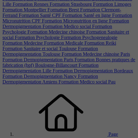
Lille
Formation Rennes
Formation Strasbourg
Formation Limoges
Formation Montpellier
Formation Brest
Formation Clermont-
Ferrand
Formation Santé CPF
Formation Santé en ligne
Formation
Micronutrition CPF
Formation Micronutrition en ligne
Formation
Dermopigmentation
Formation Medico social
Formation
Psychologie
Formation Medecine chinoise
Formation Sanitaire et
social
Formation Psychologie
Formation Psychogenealogie
Formation Medecine
Formation Medicale
Formation Reiki
Formation Sanitaire et social Toulouse
Formation
Dermopigmentation Toulouse
Formation Medecine chinoise Paris
Formation Dermopigmentation Paris
Formation Bonnes pratiques de
fabrication (bpf) Boulogne-Billancourt
Formation
Dermopigmentation Lille
Formation Dermopigmentation Bordeaux
Formation Dermopigmentation Nancy
Formation
Dermopigmentation Amiens
Formation Medico social Pau
Page