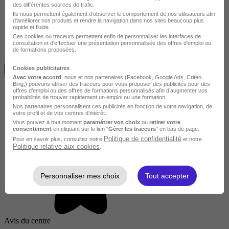
des différentes sources de trafic.
Ils nous permettent également d’observer le comportement de nos utilisateurs afin
d'améliorer nos produits et rendre la navigation dans nos sites beaucoup plus
rapide et fluide.
Ces cookies ou traceurs permettent enfin de personnaliser les interfaces de
consultation et d'effectuer une présentation personnalisée des offres d'emploi ou
de formations proposées.
Avis du centre
Je m'informe gratuitement
Cookies publicitaires
Avec votre accord
, nous et nos partenaires (Facebook,
Google Ads
, Critéo,
Bing,) pouvons utiliser des traceurs pour vous proposer des publicités pour des
offres d’emploi ou des offres de formations personnalisés afin d’augmenter vos
probabilités de trouver rapidement un emploi ou une formation.
Nos partenaires personnalisent ces publicités en fonction de votre navigation, de
votre profil et de vos centres d’intérêt.
Vous pouvez à tout moment
paramétrer vos choix
ou
retirer votre
consentement
en cliquant sur le lien "
Gérer les traceurs
" en bas de page.
Politique de confidentialité
Pour en savoir plus, consultez notre
et notre
Politique relative aux cookies
.
Personnaliser mes choix
Tout accepter
Avis du centre