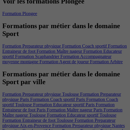
Voir les formations Plongee
Formation Plongee
Formations par métier dans le domaine
Sport
Formation Preparateur physique
Formation Coach sportif
Formation
Entraineur de foot
Formation Maître nageur
Formation Educateur
sportif
Formation Scaphandrier
Formation Accompagnateur
moyenne montagne
Formation Agent de joueur
Formation Arbitre
Formations par métier dans le domaine
Sport par ville​
Formation Preparateur physique Toulouse
Formation Preparateur
physique Paris
Formation Coach sportif Paris
Formation Coach
sportif Toulouse
Formation Educateur sportif Paris
Formation
Entraineur de foot Paris
Formation Maître nageur Paris
Formation
Maître nageur Toulouse
Formation Educateur sportif Toulouse
Formation Entraineur de foot Toulouse
Formation Preparateur
physique Aix-en-Provence
Formation Preparateur physique Nantes