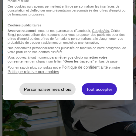
rapide et fluide.
Ces cookies ou traceurs permettent enfin de personnaliser les interfaces de
consultation et d'effectuer une présentation personnalisée des offres d'emploi ou
de formations proposées.
Cookies publicitaires
Avec votre accord
, nous et nos partenaires (Facebook,
Google Ads
, Critéo,
Bing,) pouvons utiliser des traceurs pour vous proposer des publicités pour des
offres d’emploi ou des offres de formations personnalisés afin d’augmenter vos
probabilités de trouver rapidement un emploi ou une formation.
Nos partenaires personnalisent ces publicités en fonction de votre navigation, de
votre profil et de vos centres d’intérêt.
Vous pouvez à tout moment
paramétrer vos choix
ou
retirer votre
consentement
en cliquant sur le lien "
Gérer les traceurs
" en bas de page.
Politique de confidentialité
Pour en savoir plus, consultez notre
et notre
Politique relative aux cookies
.
Personnaliser mes choix
Tout accepter