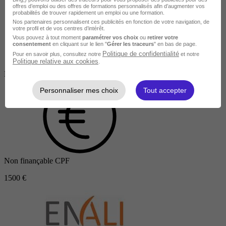
offres d’emploi ou des offres de formations personnalisés afin d’augmenter vos
probabilités de trouver rapidement un emploi ou une formation.
Nos partenaires personnalisent ces publicités en fonction de votre navigation, de
votre profil et de vos centres d’intérêt.
Vous pouvez à tout moment
paramétrer vos choix
ou
retirer votre
consentement
en cliquant sur le lien "
Gérer les traceurs
" en bas de page.
Politique de confidentialité
Pour en savoir plus, consultez notre
et notre
Politique relative aux cookies
.
Salarié en poste /
Entreprise
Personnaliser mes choix
Tout accepter
Non finançable CPF
1500 €