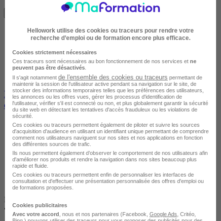
Avis du centre
Je m'informe gratuitement
Hellowork utilise des cookies ou traceurs pour rendre votre
recherche d’emploi ou de formation encore plus efficace.
Cookies strictement nécessaires
Ces traceurs sont nécessaires au bon fonctionnement de nos services et
ne
peuvent pas être désactivés
.
de l'ensemble des cookies ou traceurs
Il s'agit notamment
permettant de
maintenir la session de l'utilisateur active pendant sa navigation sur le site, de
stocker des informations temporaires telles que les préférences des utilisateurs,
En présentiel Les fondamentaux de la diététique et
les annonces ou les offres vues, gérer les processus d'identification de
de la nutrition à Paris du 14 au 18 septembre 2026
l'utilisateur, vérifier s'il est connecté ou non, et plus globalement garantir la sécurité
du site web en détectant les tentatives d'accès frauduleux ou les violations de
sécurité.
Ces cookies ou traceurs permettent également de piloter et suivre les sources
d'acquisition d'audience en utilisant un identifiant unique permettant de comprendre
comment nos utilisateurs naviguent sur nos sites et nos applications en fonction
des différentes sources de trafic.
Ils nous permettent également d’observer le comportement de nos utilisateurs afin
d'améliorer nos produits et rendre la navigation dans nos sites beaucoup plus
rapide et fluide.
Ces cookies ou traceurs permettent enfin de personnaliser les interfaces de
consultation et d'effectuer une présentation personnalisée des offres d'emploi ou
de formations proposées.
PARIS
Cookies publicitaires
•
En centre / En entreprise
Avec votre accord
, nous et nos partenaires (Facebook,
Google Ads
, Critéo,
Bing,) pouvons utiliser des traceurs pour vous proposer des publicités pour des