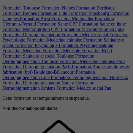
Formation Toulouse
Formation Nantes
Formation Bordeaux
Formation Rennes
Formation Lille
Formation Strasbourg
Formation
Limoges
Formation Brest
Formation Montpellier
Formation
Clermont-Ferrand
Formation Santé CPF
Formation Santé en ligne
Formation Micronutrition CPF
Formation Micronutrition en ligne
Formation Dermopigmentation
Formation Medico social
Formation
Psychologie
Formation Medecine chinoise
Formation Sanitaire et
social
Formation Psychologie
Formation Psychogenealogie
Formation Medecine
Formation Medicale
Formation Reiki
Formation Sanitaire et social Toulouse
Formation
Dermopigmentation Toulouse
Formation Medecine chinoise Paris
Formation Dermopigmentation Paris
Formation Bonnes pratiques de
fabrication (bpf) Boulogne-Billancourt
Formation
Dermopigmentation Lille
Formation Dermopigmentation Bordeaux
Formation Dermopigmentation Nancy
Formation
Dermopigmentation Amiens
Formation Medico social Pau
Cette formation est temporairement suspendue.
Voir des formations similaires