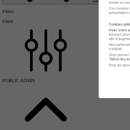
Fermer
rendre la nav
Ces cookies o
Filtres
présentation 
Filtrer
Cookies publ
Avec votre 
traceurs pour
afin d’augmen
Nos partenair
d’intérêt.
Vous pouvez 
"
Gérer les t
Pour en savoi
PUBLIC ADMIS