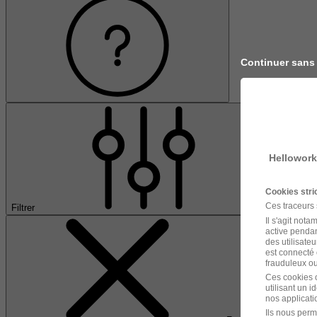
Continuer sans
Hellowork
Cookies str
Ces traceurs
Filtrer
Il s'agit not
active pendan
des utilisateu
est connecté 
frauduleux ou 
Ces cookies o
utilisant un 
nos applicatio
Ils nous perm