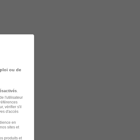
ploi ou de
ésactivés
.
 l'utilisateur
préférences
 vérifier s'il
ves d'accès
udience en
nos sites et
s produits et