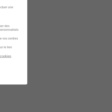
ectuer une
iser des
 personnalisés
de vos centres
ur le lien
 cookies
.