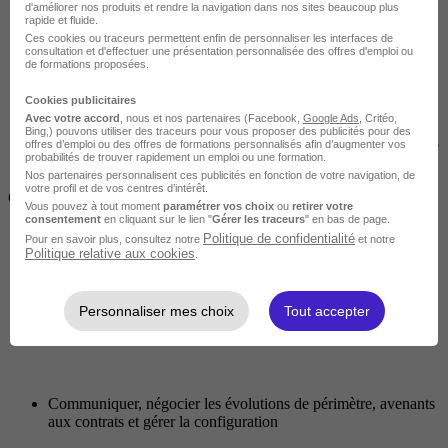
d'améliorer nos produits et rendre la navigation dans nos sites beaucoup plus
rapide et fluide.
Ces cookies ou traceurs permettent enfin de personnaliser les interfaces de
Suivre l’avancement des réalisations et contrôler la qualité des
consultation et d'effectuer une présentation personnalisée des offres d'emploi ou
livrables
de formations proposées.
Cookies publicitaires
Avec votre accord
, nous et nos partenaires (Facebook,
Google Ads
, Critéo,
Manager le contrat avec le client et les sous-traitants
Bing,) pouvons utiliser des traceurs pour vous proposer des publicités pour des
(avenants, etc.) et piloter la performance technico-économique
offres d’emploi ou des offres de formations personnalisés afin d’augmenter vos
probabilités de trouver rapidement un emploi ou une formation.
Nos partenaires personnalisent ces publicités en fonction de votre navigation, de
votre profil et de vos centres d’intérêt.
Gérer les évolutions du projet et la configuration :
Vous pouvez à tout moment
paramétrer vos choix
ou
retirer votre
consentement
en cliquant sur le lien "
Gérer les traceurs
" en bas de page.
Politique de confidentialité
Pour en savoir plus, consultez notre
et notre
Piloter la performance technico-économique.
Politique relative aux cookies
.
Personnaliser mes choix
Tout accepter
Identifier les critères d’acceptance des livrables et planifier les
revues au jalon
Communiquer, négocier les évolutions de périmètre, avenants
aux contrats et gérer la configuration