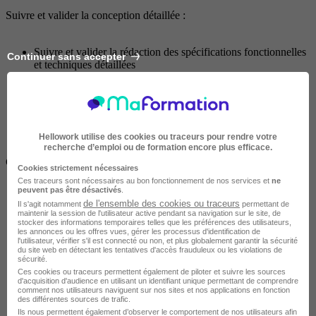
Suivre et valider la conception détaillée :
Suivre et valider la rédaction des spécifications fonctionnelles
Continuer sans accepter
et techniques détaillées
Suivre et valider la réalisation de maquette graphique /
prototype
Hellowork utilise des cookies ou traceurs pour rendre votre
recherche d’emploi ou de formation encore plus efficace.
Coordonner et piloter le développement et les approvisionnements :
Cookies strictement nécessaires
Ces traceurs sont nécessaires au bon fonctionnement de nos services et
ne
peuvent pas être désactivés
.
En fonction des modes de gestion définis (cycle en V, Agile,
de l'ensemble des cookies ou traceurs
Il s'agit notamment
permettant de
etc.) et de contractualisation (Projet, régie, Work Package,
maintenir la session de l'utilisateur active pendant sa navigation sur le site, de
stocker des informations temporaires telles que les préférences des utilisateurs,
BMC etc.), cordonnez les actions dans votre périmètre de
les annonces ou les offres vues, gérer les processus d'identification de
responsabilité
l'utilisateur, vérifier s'il est connecté ou non, et plus globalement garantir la sécurité
du site web en détectant les tentatives d'accès frauduleux ou les violations de
sécurité.
Ces cookies ou traceurs permettent également de piloter et suivre les sources
d'acquisition d'audience en utilisant un identifiant unique permettant de comprendre
Anticiper les besoins d’approvisionnement en matières et
comment nos utilisateurs naviguent sur nos sites et nos applications en fonction
équipements
des différentes sources de trafic.
Ils nous permettent également d’observer le comportement de nos utilisateurs afin