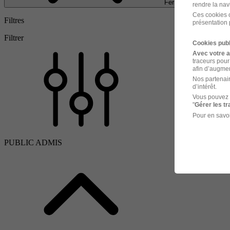
Fermer
rendre la nav
Ces cookies o
Filtres
présentation 
Filtrer
Cookies publ
Avec votre 
traceurs pour
afin d’augmen
Nos partenair
d’intérêt.
Vous pouvez 
"
Gérer les t
Pour en savoi
PUBLIC ADMIS