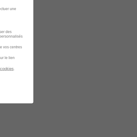
ectuer une
iser des
 personnalisés
de vos centres
ur le lien
 cookies
.