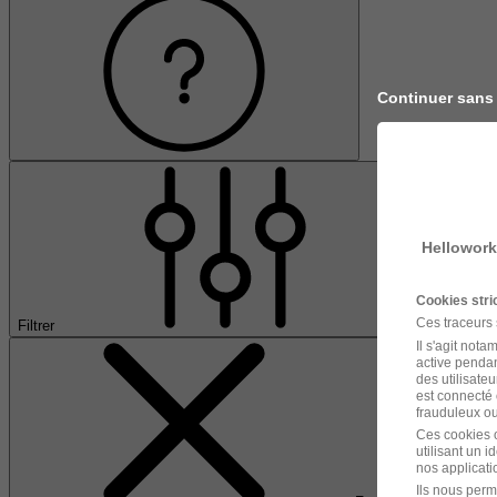
Continuer sans
Hellowork
Cookies str
Ces traceurs
Filtrer
Il s'agit not
active pendan
des utilisateu
est connecté 
frauduleux ou 
Ces cookies o
utilisant un 
nos applicatio
Ils nous perm