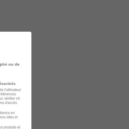
ploi ou de
ésactivés
.
 l'utilisateur
préférences
 vérifier s'il
ves d'accès
udience en
nos sites et
s produits et