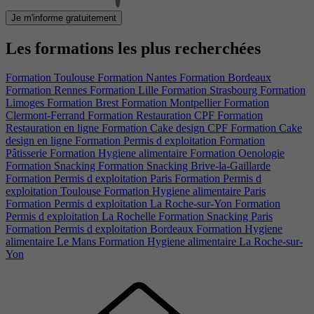
Je m'informe gratuitement
Les formations les plus recherchées
Formation Toulouse
Formation Nantes
Formation Bordeaux
Formation Rennes
Formation Lille
Formation Strasbourg
Formation
Limoges
Formation Brest
Formation Montpellier
Formation
Clermont-Ferrand
Formation Restauration CPF
Formation
Restauration en ligne
Formation Cake design CPF
Formation Cake
design en ligne
Formation Permis d exploitation
Formation
Pâtisserie
Formation Hygiene alimentaire
Formation Oenologie
Formation Snacking
Formation Snacking Brive-la-Gaillarde
Formation Permis d exploitation Paris
Formation Permis d
exploitation Toulouse
Formation Hygiene alimentaire Paris
Formation Permis d exploitation La Roche-sur-Yon
Formation
Permis d exploitation La Rochelle
Formation Snacking Paris
Formation Permis d exploitation Bordeaux
Formation Hygiene
alimentaire Le Mans
Formation Hygiene alimentaire La Roche-sur-
Yon