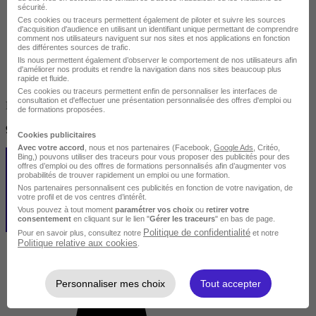
sécurité.
Ces cookies ou traceurs permettent également de piloter et suivre les sources
d'acquisition d'audience en utilisant un identifiant unique permettant de comprendre
comment nos utilisateurs naviguent sur nos sites et nos applications en fonction
des différentes sources de trafic.
Ils nous permettent également d’observer le comportement de nos utilisateurs afin
d'améliorer nos produits et rendre la navigation dans nos sites beaucoup plus
rapide et fluide.
Ces cookies ou traceurs permettent enfin de personnaliser les interfaces de
consultation et d'effectuer une présentation personnalisée des offres d'emploi ou
Finançable CPF
de formations proposées.
950 €
Cookies publicitaires
Avec votre accord
, nous et nos partenaires (Facebook,
Google Ads
, Critéo,
Bing,) pouvons utiliser des traceurs pour vous proposer des publicités pour des
offres d’emploi ou des offres de formations personnalisés afin d’augmenter vos
probabilités de trouver rapidement un emploi ou une formation.
Nos partenaires personnalisent ces publicités en fonction de votre navigation, de
votre profil et de vos centres d’intérêt.
Vous pouvez à tout moment
paramétrer vos choix
ou
retirer votre
consentement
en cliquant sur le lien "
Gérer les traceurs
" en bas de page.
Politique de confidentialité
Pour en savoir plus, consultez notre
et notre
Politique relative aux cookies
.
Personnaliser mes choix
Tout accepter