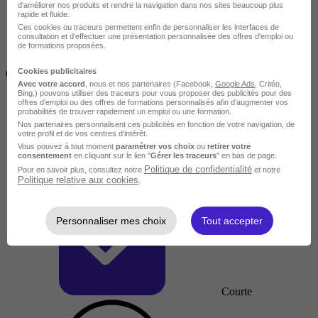
d'améliorer nos produits et rendre la navigation dans nos sites beaucoup plus
rapide et fluide.
Ces cookies ou traceurs permettent enfin de personnaliser les interfaces de
consultation et d'effectuer une présentation personnalisée des offres d'emploi ou
de formations proposées.
Inférieur à 2 jours
Cookies publicitaires
(14h)
Avec votre accord
, nous et nos partenaires (Facebook,
Google Ads
, Critéo,
Bing,) pouvons utiliser des traceurs pour vous proposer des publicités pour des
offres d’emploi ou des offres de formations personnalisés afin d’augmenter vos
probabilités de trouver rapidement un emploi ou une formation.
Nos partenaires personnalisent ces publicités en fonction de votre navigation, de
votre profil et de vos centres d’intérêt.
Vous pouvez à tout moment
paramétrer vos choix
ou
retirer votre
consentement
en cliquant sur le lien "
Gérer les traceurs
" en bas de page.
Politique de confidentialité
Pour en savoir plus, consultez notre
et notre
Politique relative aux cookies
.
Personnaliser mes choix
Tout accepter
Courte