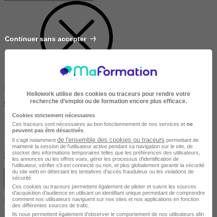
Continuer sans accepter
Dans un rayon de
Hellowork utilise des cookies ou traceurs pour rendre votre
recherche d’emploi ou de formation encore plus efficace.
50km
Cookies strictement nécessaires
Ces traceurs sont nécessaires au bon fonctionnement de nos services et
ne
peuvent pas être désactivés
.
10km
de l'ensemble des cookies ou traceurs
Il s'agit notamment
permettant de
maintenir la session de l'utilisateur active pendant sa navigation sur le site, de
stocker des informations temporaires telles que les préférences des utilisateurs,
200km
les annonces ou les offres vues, gérer les processus d'identification de
l'utilisateur, vérifier s'il est connecté ou non, et plus globalement garantir la sécurité
du site web en détectant les tentatives d'accès frauduleux ou les violations de
Effacer
sécurité.
Valider
Ces cookies ou traceurs permettent également de piloter et suivre les sources
d'acquisition d'audience en utilisant un identifiant unique permettant de comprendre
Durée de la formation
comment nos utilisateurs naviguent sur nos sites et nos applications en fonction
des différentes sources de trafic.
Ils nous permettent également d’observer le comportement de nos utilisateurs afin