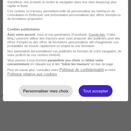
d'améliorer nos produits et rendre la navigation dans nos sites beaucoup plus
rapide et fluide.
Ces cookies ou traceurs permettent enfin de personnaliser les interfaces de
consultation et d'effectuer une présentation personnalisée des offres d'emploi ou
de formations proposées.
Cookies publicitaires
Avec votre accord
, nous et nos partenaires (Facebook,
Google Ads
, Critéo,
Bing,) pouvons utiliser des traceurs pour vous proposer des publicités pour des
offres d’emploi ou des offres de formations personnalisés afin d’augmenter vos
Intermédiaire
probabilités de trouver rapidement un emploi ou une formation.
Nos partenaires personnalisent ces publicités en fonction de votre navigation, de
votre profil et de vos centres d’intérêt.
Vous pouvez à tout moment
paramétrer vos choix
ou
retirer votre
consentement
en cliquant sur le lien "
Gérer les traceurs
" en bas de page.
Politique de confidentialité
Pour en savoir plus, consultez notre
et notre
Politique relative aux cookies
.
2 semaines à 4 mois
Personnaliser mes choix
Tout accepter
( 70h à 560h)