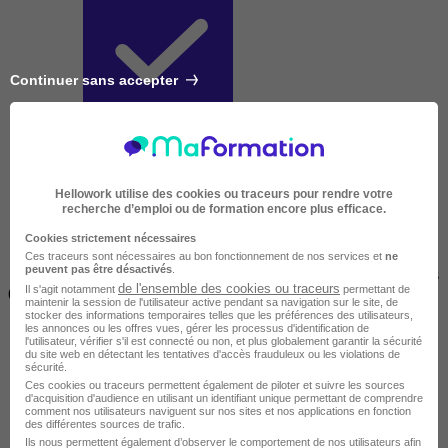
Continuer sans accepter
Courte
Hellowork utilise des cookies ou traceurs pour rendre votre
recherche d’emploi ou de formation encore plus efficace.
Cookies strictement nécessaires
Ces traceurs sont nécessaires au bon fonctionnement de nos services et
ne
peuvent pas être désactivés
.
2 jours à 2 semaines
de l'ensemble des cookies ou traceurs
Il s'agit notamment
permettant de
(14h à 70h)
maintenir la session de l'utilisateur active pendant sa navigation sur le site, de
stocker des informations temporaires telles que les préférences des utilisateurs,
les annonces ou les offres vues, gérer les processus d'identification de
l'utilisateur, vérifier s'il est connecté ou non, et plus globalement garantir la sécurité
du site web en détectant les tentatives d'accès frauduleux ou les violations de
sécurité.
Ces cookies ou traceurs permettent également de piloter et suivre les sources
d'acquisition d'audience en utilisant un identifiant unique permettant de comprendre
comment nos utilisateurs naviguent sur nos sites et nos applications en fonction
des différentes sources de trafic.
Ils nous permettent également d’observer le comportement de nos utilisateurs afin